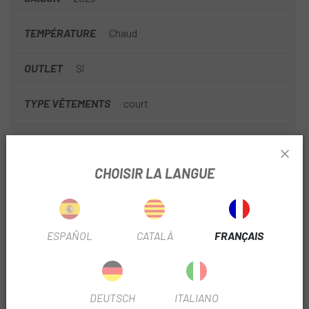
TEMPÉRATURE
Chaud
OUTLET
Si
TYPE VÊTEMENTS
court
INFORMATION PRODUIT
CHOISIR LA LANGUE
CONDITIONS OPTIMALES
Températures moyennes et chaudes. De superbes
ESPAÑOL
CATALÀ
FRANÇAIS
itinéraires tout-terrain, où le confort et l'espace de
rangement jouent un rôle important. VOLT vous permettra
de disposer d'un espace supplémentaire pour transporter
vos affaires en toute sécurité.
DEUTSCH
ITALIANO