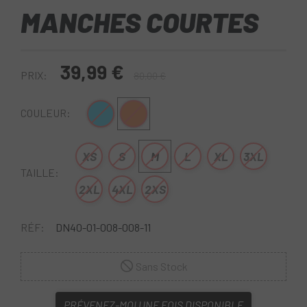
MANCHES COURTES
39,99 €
PRIX:
80,00 €
Bleu
Orange
COULEUR:
XS
S
M
L
XL
3XL
TAILLE:
2XL
4XL
2XS
RÉF:
DN40-01-008-008-11
Sans Stock
PRÉVENEZ-MOI UNE FOIS DISPONIBLE