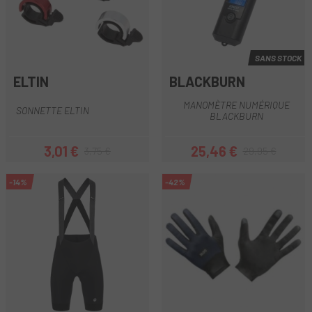
SANS STOCK
ELTIN
BLACKBURN
MANOMÈTRE NUMÉRIQUE
SONNETTE ELTIN
BLACKBURN
3,01 €
25,46 €
3,75 €
29,95 €
Prix
Prix habituel
Prix
Prix habituel
-14%
-42%