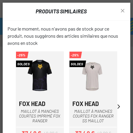
PRODUITS SIMILAIRES
Pour le moment, nous n'avons pas de stock pour ce
produit, nous suggérons des articles similaires que nous
avons en stock
-50%
-25%
-25%
-80%
OUTLET
SOLDES
SOLDES
OUTL
favori
FOX HEAD
FOX HEAD
SP
MAI
MAILLOT À MANCHES
MAILLOT À MANCHES
T
COURTES IMPRIMÉ FOX
COURTES FOX RANGER
RANGER
SS MAILLOT