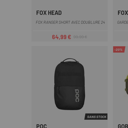
FOX HEAD
FOX
Vert Olive
Bleu
Gris
Noir
FOX RANGER SHORT AVEC DOUBLURE 24
GARDE
64,99 €
99,99 €
Prix
Prix habituel
-20%
SANS STOCK
POC
GOB
Noir