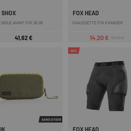
 SHOX
FOX HEAD
Gris
Orange
Noir
Noir-Gris
Vert
+4
-BOUE AVANT FOX 36-38
CHAUSSETTE FOX 6 RANGER
41,62 €
14,20 €
18,99 €
Prix
Prix
Prix habituel
-12%
SANS STOCK
IK
FOX HEAD
Noir
Vert-Jaune
Bleu-Rouge
Noir