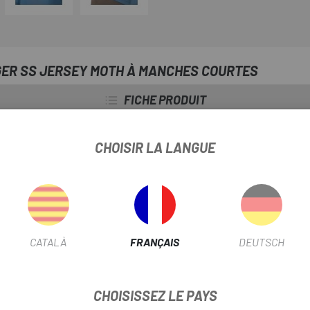
GER SS JERSEY MOTH À MANCHES COURTES
FICHE PRODUIT
TEMPÉRATURE
Chaud
CHOISIR LA LANGUE
INFORMATION PRODUIT
CATALÀ
FRANÇAIS
DEUTSCH
rend une jupe arrière longue pour offrir une plus grande couverture 
CHOISISSEZ LE PAYS