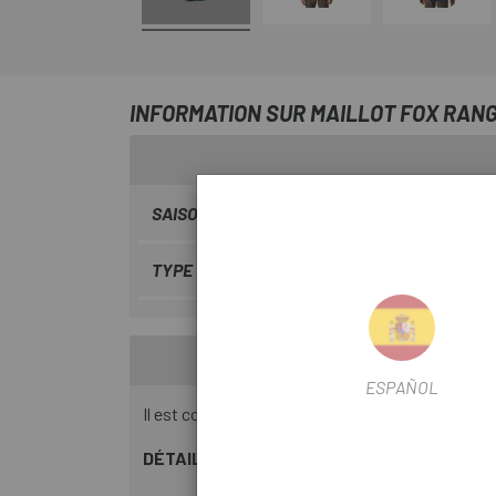
INFORMATION SUR MAILLOT FOX RAN
SAISON
2023
TYPE VÊTEMENTS
court
ESPAÑOL
Il est conçu spécifiquement pour le VTT et comp
DÉTAILS