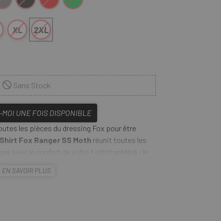
XL
2XL
Sans Stock
MOI UNE FOIS DISPONIBLE
utes les pièces du dressing Fox pour être
Shirt Fox Ranger SS Moth
réunit toutes les
e avec le confort de votre t-shirt préféré : le
est conçu pour vous garder au frais lorsque
EN SAVOIR PLUS
tissu TruDri™ évacue la transpiration du corps
e superbe t-shirt technique est superbe sur et