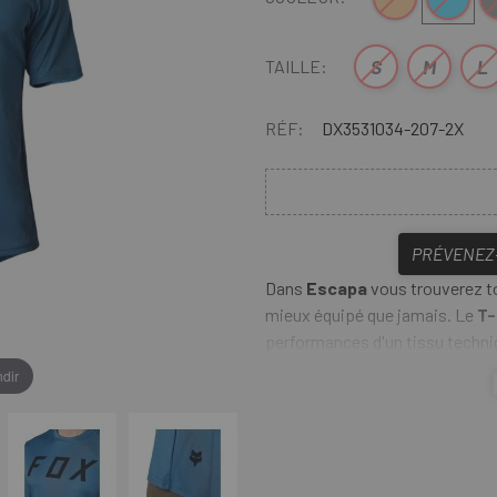
S
M
L
TAILLE:
RÉF:
DX3531034-207-2X
PRÉVENEZ-
Dans
Escapa
vous trouverez to
mieux équipé que jamais. Le
T-
performances d'un tissu techniqu
T-Shirt Fox Ranger SS Moth
dir
vous attaquez les courbes. Son 
lorsque vous courez. De plus, c
en dehors du terrain.