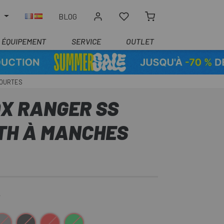
R
BLOG
ÉQUIPEMENT
SERVICE
OUTLET
COURTES
OX RANGER SS
TH À MANCHES
€
ris
Noir
Rouge
Vert-Orange