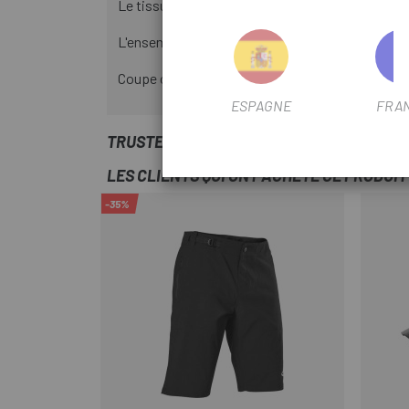
Le tissu TruDri™ éloigne la transpiration du cor
L'ensemble du vêtement est fabriqué avec des t
Coupe conçue spécifiquement pour les vélos ave
ESPAGNE
FRA
TRUSTED SHOPS REVIEWS
LES CLIENTS QUI ONT ACHETÉ CE PRODUI
-35%