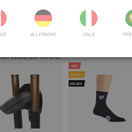
ps pour garder la peau sèche et confortable
issus recyclés
c jupes arrière
NCE
ALLEMAGNE
ITALIE
POR
T ONT ÉGALEMENT ACHETÉ:
-25%
OUTLET
SOLDES