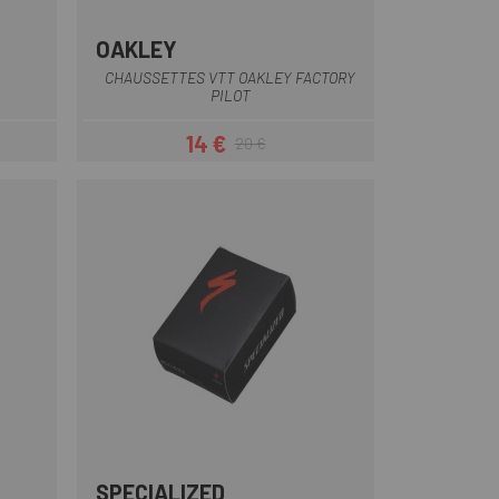
OAKLEY
Noir
Noir-Vert
Vert
CHAUSSETTES VTT OAKLEY FACTORY
PILOT
14 €
20 €
Prix
Prix habituel
SPECIALIZED