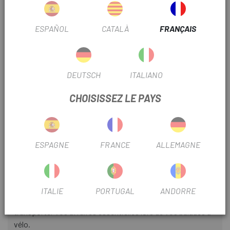
tissu thermique de haute qualité qui retient la chaleur
corporelle et vous garde au sec pendant l'activité physique.
ESPAÑOL
CATALÀ
FRANÇAIS
Caractéristiques:
- Tissu thermique : Le tissu utilisé dans le maillot est
DEUTSCH
ITALIANO
spécialement conçu pour apporter chaleur et isolation
dans les climats froids.
CHOISISSEZ LE PAYS
- Respirabilité : Malgré sa capacité à retenir la chaleur, le
maillot est également respirant, aidant à garder votre peau
sèche et confortable pendant l'exercice.
ESPAGNE
FRANCE
ALLEMAGNE
- Coupe serrée : Le maillot a une coupe serrée qui favorise
l'aérodynamisme et l'empêche de bouger ou de se froisser
pendant que vous pédalez.
ITALIE
PORTUGAL
ANDORRE
- Multiples poches : Il dispose de trois poches au dos pour
transporter vos affaires essentielles lors de vos balades à
vélo.