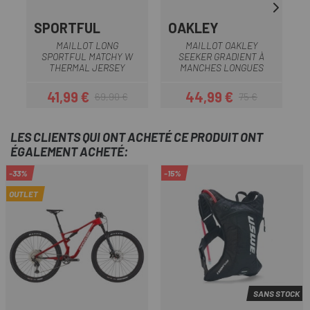
SPORTFUL
OAKLEY
MAILLOT LONG
MAILLOT OAKLEY
SPORTFUL MATCHY W
SEEKER GRADIENT À
THERMAL JERSEY
MANCHES LONGUES
41,99 €
44,99 €
69,90 €
75 €
Prix
Prix habituel
Prix
Prix habituel
LES CLIENTS QUI ONT ACHETÉ CE PRODUIT ONT
ÉGALEMENT ACHETÉ:
-33%
-15%
OUTLET
SANS STOCK