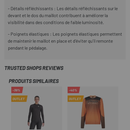
- Détails réfléchissants : Les détails réfléchissants sur le
devant et le dos du maillot contribuent à améliorer la
visibilité dans des conditions de faible luminosité.
- Poignets élastiques : Les poignets élastiques permettent
de maintenir le maillot en place et d'éviter qu'il remonte
pendant le pédalage.
TRUSTED SHOPS REVIEWS
PRODUITS SIMILAIRES
-39%
-40%
-4
OUTLET
OUTLET
OU