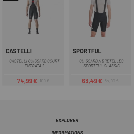
CASTELLI
SPORTFUL
CASTELLI CUISSARD COURT
CUISSARD À BRETELLES
ENTRATA 2
SPORTFUL CLASSIC
74,99 €
63,49 €
100 €
84,90 €
Prix
Prix habituel
Prix
Prix habituel
EXPLORER
INFORMATIONS