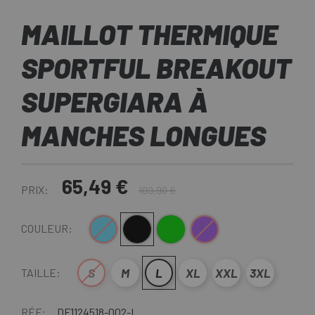
MAILLOT THERMIQUE
SPORTFUL BREAKOUT
SUPERGIARA À
MANCHES LONGUES
65,49 €
PRIX:
109,90 €
Bleu
Noir
Vert
Violet
COULEUR:
S
M
L
XL
XXL
3XL
TAILLE:
RÉF:
DF1124518-002-L