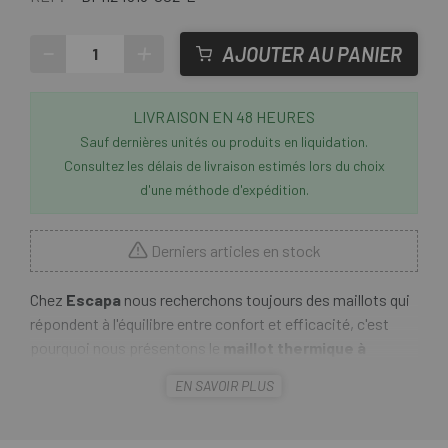
-
+
AJOUTER AU PANIER
LIVRAISON EN 48 HEURES
Sauf dernières unités ou produits en liquidation.
Consultez les délais de livraison estimés lors du choix
d'une méthode d'expédition.
Derniers articles en stock
Chez
Escapa
nous recherchons toujours des maillots qui
répondent à l'équilibre entre confort et efficacité, c'est
pourquoi nous présentons le
maillot thermique à
manches longues Sportful Breakout Supergiara
, le
EN SAVOIR PLUS
vêtement idéal pour tout cycliste à la recherche de confort
et de performance dans les climats froids. Son tissu
thermique vous garde au chaud sans surchauffer, tandis