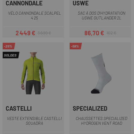
CANNONDALE
USWE
VÉLO CANNONDALE SCALPEL
SAC À DOS D'HYDRATATION
4 25
USWE OUTLANDER 2L
2 449 €
86,70 €
3 699 €
102 €
Prix
Prix habituel
Prix
Prix habituel
-25%
-58%
SOLDES
CASTELLI
SPECIALIZED
VESTE EXTENSIBLE CASTELLI
CHAUSSETTES SPECIALIZED
SQUADRA
HYDROGEN VENT ROAD