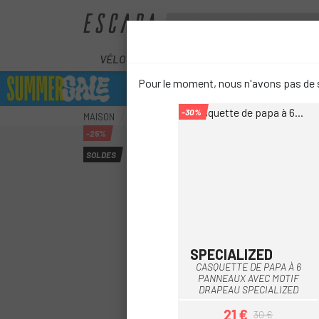
VÉLOS
ÉLECTRIQUES
COMPOS
Pour le moment, nous n'avons pas de s
-30%
MAISON
VESTIAIRE
STREETWEAR
CASQUETTES
-25%
SOLDES
SPECIALIZED
Blanc
Noir
CASQUETTE DE PAPA À 6
PANNEAUX AVEC MOTIF
DRAPEAU SPECIALIZED
21 €
30 €