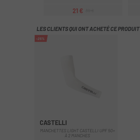
21 €
30 €
Prix
Prix habituel
LES CLIENTS QUI ONT ACHETÉ CE PRODUI
-25%
CASTELLI
Blanc
Noir
MANCHETTES LIGHT CASTELLI UPF 50+
À 2 MANCHES