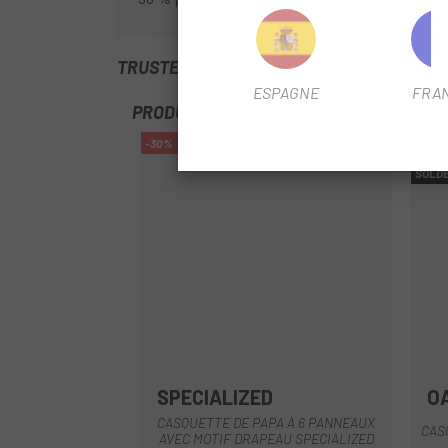
TRUSTED SHOPS REVIEWS
ESPAGNE
FRA
PRODUITS SIMILAIRES
-30%
-25%
SOLD
SPECIALIZED
O
Blanc
Noir
CASQUETTE DE PAPA À 6 PANNEAUX
CAS
AVEC MOTIF DRAPEAU SPECIALIZED