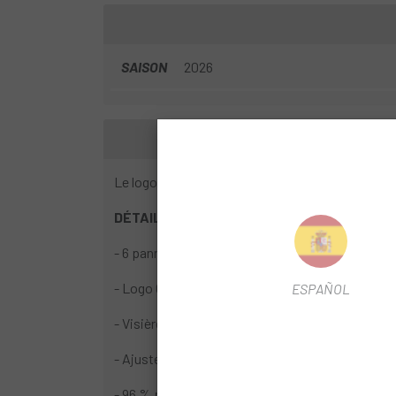
SAISON
2026
Le logo en relief sur le devant est complété par 
DÉTAILS
- 6 panneaux avec tasse moyenne
- Logo Oakley brodé
ESPAÑOL
- Visière incurvée
- Ajustement
- 96 % polyester / 4 % élasthanne