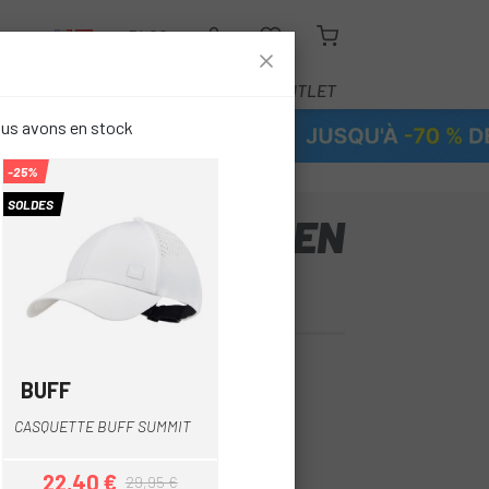
R
BLOG
ÉQUIPEMENT
SERVICE
OUTLET
ous avons en stock
-25%
SOLDES
 OAKLEY BARK EN
€
BUFF
Blanc
Noir
Vert Foncé
CASQUETTE BUFF SUMMIT
oir
Vert Foncé
22,40 €
29,95 €