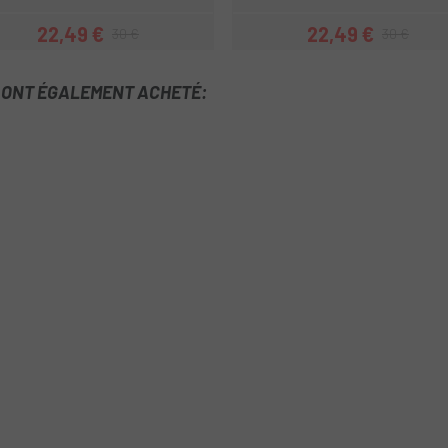
22,49 €
22,49 €
30 €
30 €
Prix
Prix habituel
Prix
Prix habituel
T ONT ÉGALEMENT ACHETÉ: