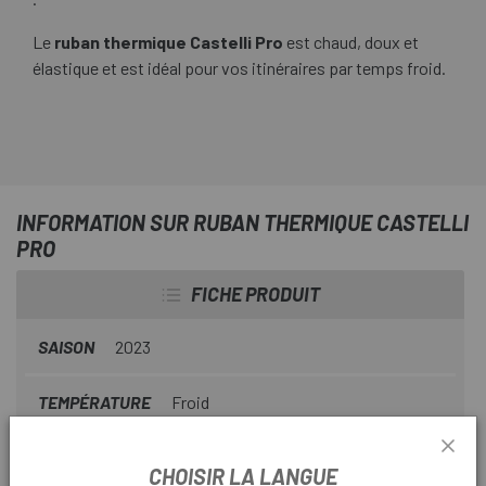
Le
ruban thermique Castelli Pro
est chaud, doux et
élastique et est idéal pour vos itinéraires par temps froid.
INFORMATION SUR RUBAN THERMIQUE CASTELLI
PRO
FICHE PRODUIT
SAISON
2023
TEMPÉRATURE
Froid
CHOISIR LA LANGUE