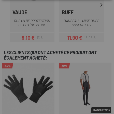
VAUDE
BUFF
RUBAN DE PROTECTION
BANDEAU LARGE BUFF
DE CHAÎNE VAUDE
COOLNET UV
9,10 €
11,90 €
13 €
15,95 €
Prix
Prix habituel
Prix
Prix habituel
LES CLIENTS QUI ONT ACHETÉ CE PRODUIT ONT
ÉGALEMENT ACHETÉ:
-40%
-32%
SANS STOCK