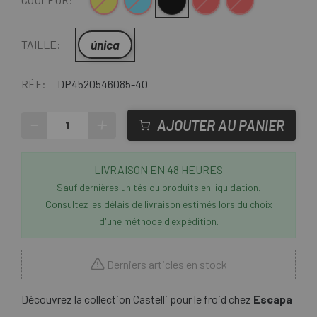
Jaune
Bleu
Noir mat
Rouge
Rouge-Orange
única
TAILLE:
RÉF:
DP4520546085-40
-
+
AJOUTER AU PANIER
LIVRAISON EN 48 HEURES
Sauf dernières unités ou produits en liquidation.
Consultez les délais de livraison estimés lors du choix
d'une méthode d'expédition.
Derniers articles en stock
Découvrez la collection Castelli pour le froid chez
Escapa
.