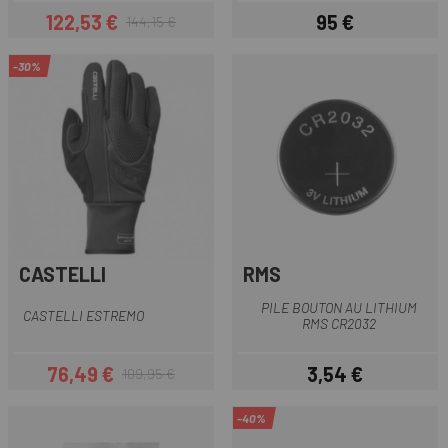
122,53 €
95 €
144,15 €
Prix
Prix habituel
Prix
-30%
CASTELLI
RMS
PILE BOUTON AU LITHIUM
CASTELLI ESTREMO
RMS CR2032
76,49 €
3,54 €
109,95 €
Prix
Prix habituel
Prix
-40%