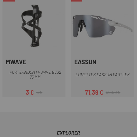
MWAVE
EASSUN
PORTE-BIDON M-WAVE BC32
LUNETTES EASSUN FARTLEK
75 MM
3 €
71,39 €
5 €
86,90 €
Prix
Prix habituel
Prix
Prix habituel
EXPLORER