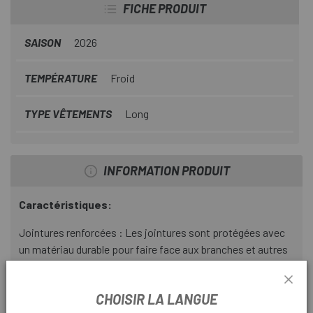
FICHE PRODUIT
SAISON
2026
TEMPÉRATURE
Froid
TYPE VÊTEMENTS
Long
INFORMATION PRODUIT
Caractéristiques:
Jointures renforcées : Les jointures sont protégées avec
un matériau durable pour faire face aux branches et autres
obstacles qui peuvent être rencontrés en cours de route.
Paume rembourrée : La paume est rembourrée pour plus de
CHOISIR LA LANGUE
confort et d'absorption des chocs.