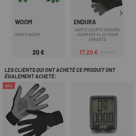
WOOM
ENDURA
GANTS COURTS ENDURA
GANTS WOOM
HUMMVEE PLUS POUR
ENFANTS
20 €
17,20 €
22,99 €
Prix
Prix
Prix habituel
LES CLIENTS QUI ONT ACHETÉ CE PRODUIT ONT
ÉGALEMENT ACHETÉ:
-50%