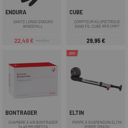
ENDURA
CUBE
GANTS LONGS ENDURA
COMPTEUR KILOMÉTRIQUE
WINDCHILL
SANS FIL CUBE RFR CMPT
22,49 €
29,95 €
44,99 €
Prix
Prix habituel
Prix
-33%
BONTRAGER
ELTIN
CHAMBRE À AIR BONTRAGER
POMPE À SUSPENSION ELTIN
24 48 MM PRESTA
POMPE SMASH