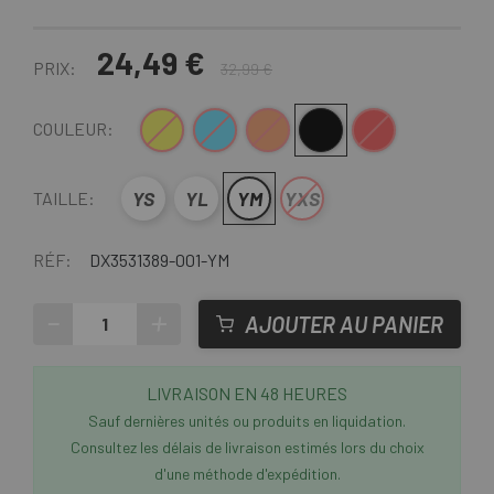
24,49 €
PRIX:
32,99 €
Jaune
Bleu
Orange
Noir
Rouge
COULEUR:
YS
YL
YM
YXS
TAILLE:
RÉF:
DX3531389-001-YM
-
+
AJOUTER AU PANIER
LIVRAISON EN 48 HEURES
Sauf dernières unités ou produits en liquidation.
Consultez les délais de livraison estimés lors du choix
d'une méthode d'expédition.