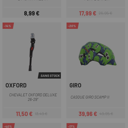
8,99 €
17,99 €
26,95 €
Prix
Prix
Prix habituel
-14%
-20%
SANS STOCK
OXFORD
GIRO
CHEVALET OXFORD DELUXE
CASQUE GIRO SCAMP II
26-29''
11,50 €
39,96 €
13,49 €
49,95 €
Prix
Prix habituel
Prix
Prix habituel
-40%
-17%