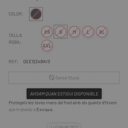
Negre
COLOR:
XS
S
M
L
XL
TALLA
ROBA:
XXL
REF:
DEE1224BK/3
Sense Stock
AVISA'M QUAN ESTIGUI DISPONIBLE
Protegeix les teves mans del fred amb els guants d'hivern
que trobaràs a
Escapa
.
Els
Guants Llargs Endura Tèrmics FS260 Pro
són un
LLEGIR-NE MÉS
versàtil aïllant tèrmic multi-temporada. Gràcies als seus