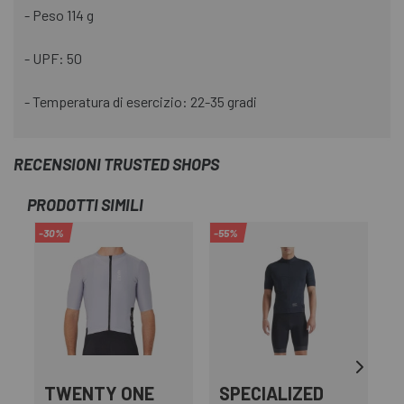
- Peso 114 g
- UPF: 50
- Temperatura di esercizio: 22-35 gradi
RECENSIONI TRUSTED SHOPS
PRODOTTI SIMILI
-30%
-55%
TWENTY ONE
SPECIALIZED
G