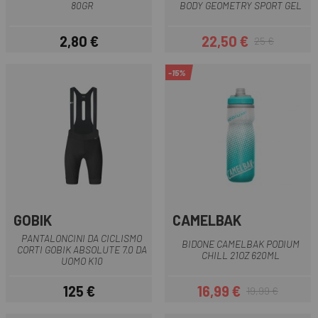
80GR
BODY GEOMETRY SPORT GEL
2,80 €
22,50 €
25 €
Prezzo
Prezzo
Prezzo base
-15%
GOBIK
CAMELBAK
PANTALONCINI DA CICLISMO
BIDONE CAMELBAK PODIUM
CORTI GOBIK ABSOLUTE 7.0 DA
CHILL 21OZ 620ML
UOMO K10
125 €
16,99 €
19,99 €
Prezzo
Prezzo
Prezzo base