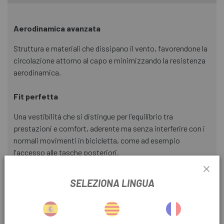
Aerodinamica avanzata
Struttura e materiali che dissipano il vento, favorendone la
circolazione attorno al capo e minimizzando la resistenza
aerodinamica.
Fit perfetta
Una vestibilità che si distingue per l'equilibrio tra
prestazioni e comfort, aderente ma senza interferire con i
normali movimenti in bicicletta, come ad esempio
l'accesso alle tasche posteriori.
Pannelli AIRLIGHT
SELEZIONA LINGUA
Posizionati sul retro del capo, sono realizzati con un
tessuto red aperta che offre una ventilazione attiva
all'aumentare della velocità e delle esigenze, garantendo