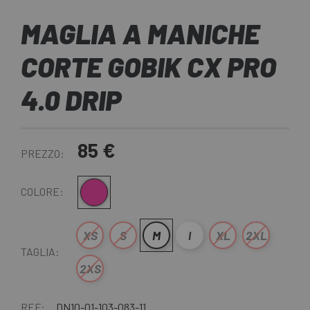
MAGLIA A MANICHE
CORTE GOBIK CX PRO
4.0 DRIP
85 €
PREZZO:
Rosa
COLORE:
XS
S
M
l
XL
2XL
TAGLIA:
2XS
REF:
DN10-01-103-083-11