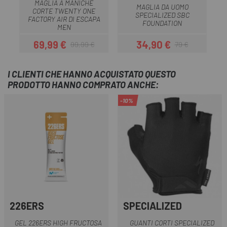
MAGLIA A MANICHE
MAGLIA DA UOMO
CORTE TWENTY ONE
SPECIALIZED SBC
C
FACTORY AIR DI ESCAPA
FOUNDATION
MEN
69,99 €
34,90 €
99,99 €
79 €
Prezzo
Prezzo base
Prezzo
Prezzo base
I CLIENTI CHE HANNO ACQUISTATO QUESTO
PRODOTTO HANNO COMPRATO ANCHE:
-10%
226ERS
SPECIALIZED
GEL 226ERS HIGH FRUCTOSA
GUANTI CORTI SPECIALIZED