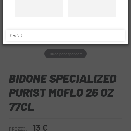
CHIUDI
Clicca per espandere
BIDONE SPECIALIZED
PURIST MOFLO 26 OZ
77CL
13 €
PREZZO: