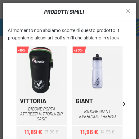
PRODOTTI SIMILI
Al momento non abbiamo scorte di questo prodotto, ti
proponiamo alcuni articoli simili che abbiamo in stock
-15%
-20%
favori
VITTORIA
GIANT
GO
BIDONE PORTA
BIDONE GIANT
ATTREZZI VITTORIA ZIP
GOB
EVERCOOL THERMO
CASE
11,89 €
11,96 €
13,99 €
14,95 €
Prezzo
Prezzo base
Prezzo
Prezzo base