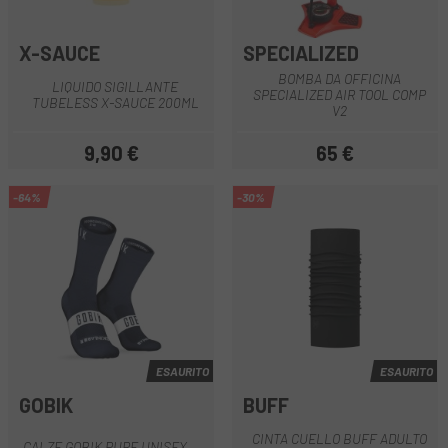
X-SAUCE
SPECIALIZED
BOMBA DA OFFICINA
LIQUIDO SIGILLANTE
SPECIALIZED AIR TOOL COMP
TUBELESS X-SAUCE 200ML
V2
9,90 €
65 €
Prezzo
Prezzo
-64%
-30%
ESAURITO
ESAURITO
GOBIK
BUFF
CINTA CUELLO BUFF ADULTO
CALZE GOBIK PURE UNISEX