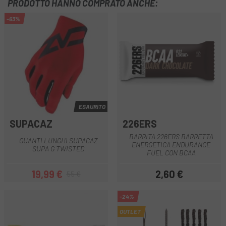
PRODOTTO HANNO COMPRATO ANCHE:
-63%
ESAURITO
SUPACAZ
226ERS
BARRITA 226ERS BARRETTA
GUANTI LUNGHI SUPACAZ
ENERGETICA ENDURANCE
SUPA G TWISTED
FUEL CON BCAA
19,99 €
2,60 €
55 €
Prezzo
Prezzo base
Prezzo
-24%
OUTLET