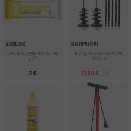
226ERS
SAHMURAI
BARRETTA 226ERS RACE DAY
KIT RIPARATORE SAHMURAI
BCAA
SWORD
2 €
21,90 €
28,89 €
Prezzo
Prezzo
Prezzo base