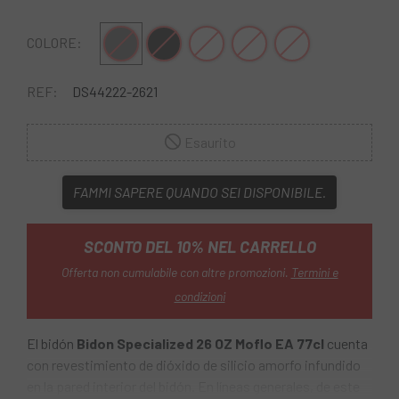
Grafite
Nero
Trasparente
Grigio trasparente
Trasparente-Rosso
COLORE:
REF:
DS44222-2621
Esaurito
FAMMI SAPERE QUANDO SEI DISPONIBILE.
SCONTO DEL 10% NEL CARRELLO
Offerta non cumulabile con altre promozioni.
Termini e
condizioni
El bidón
Bidon Specialized 26 OZ Moflo EA 77cl
cuenta
con revestimiento de dióxido de silicio amorfo infundido
en la pared interior del bidón. En líneas generales, de este