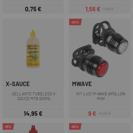
0,75 €
1,56 €
1,95 €
Prezzo
Prezzo
Prezzo base
-24%
X-SAUCE
MWAVE
SELLANTE TUBELESS X-
KIT LUCI M-WAVE APOLLON
SAUCE MTB 500ML
MINI
14,95 €
9 €
11,90 €
Prezzo
Prezzo
Prezzo base
-15%
-50%