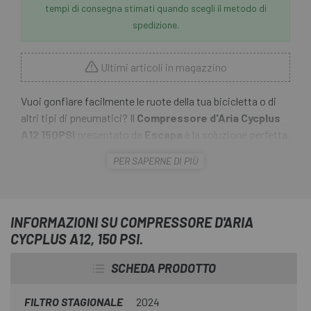
tempi di consegna stimati quando scegli il metodo di
spedizione.
Ultimi articoli in magazzino
Vuoi gonfiare facilmente le ruote della tua bicicletta o di
altri tipi di pneumatici? Il
Compressore d'Aria Cycplus
A12 150PSI
presentato da
Escapa
è la soluzione perfetta.
PER SAPERNE DI PIÙ
Progettato per accompagnare il ciclista in tutte le sue
uscite, grazie alla sua leggerezza e al formato compatto, il
Compressore d'Aria Cycplus A12 150PSI
garantisce un
gonfiaggio rapido di tutti i tuoi pneumatici con una
INFORMAZIONI SU COMPRESSORE D'ARIA
semplicità d'uso insuperabile.
CYCPLUS A12, 150 PSI.
SCHEDA PRODOTTO
FILTRO STAGIONALE
2024