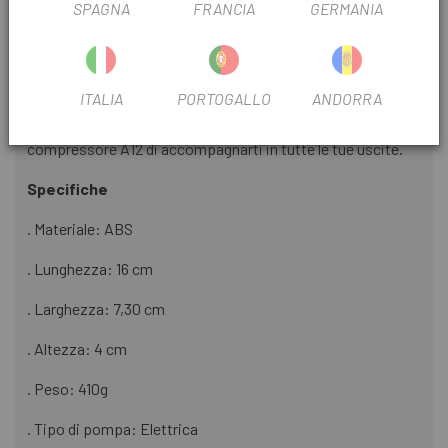
SPAGNA
FRANCIA
GERMANIA
cortocircuiti e cali di tensione, oltre al controllo della
temperatura.
Trasportabile
ITALIA
PORTOGALLO
ANDORRA
Il suo peso minimo, unito alla sua solidità, permette al
compressore A12 di accompagnarti in tutte le tue uscite.
Specifiche
. Materiale: ABS
. Lunghezza: 16 cm
. Larghezza: 7,30 cm
. Altezza: 4 cm
. Peso: 410g
. Tipo di pompa: Elettrica