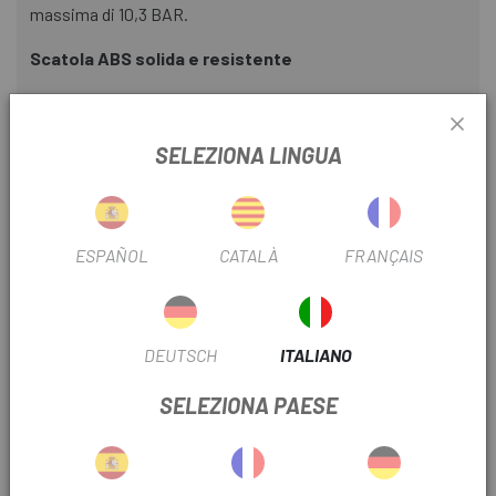
massima di 10,3 BAR.
Scatola ABS solida e resistente
Il Cycplus A12 è progettato per durare. Con la sua solida
scatola in ABS, può resistere a un uso intensivo e
SELEZIONA LINGUA
proteggere il compressore da eventuali danni causati da
cadute o urti.
Polivalente e compatibile
ESPAÑOL
CATALÀ
FRANÇAIS
Il Cycplus A12 è compatibile con tutti i tipi di biciclette e
veicoli, dalle mountain bike alle bici da strada, passando per
le bici elettriche, auto, moto o scooter elettrici. Con la sua
luce LED integrata, il compressore può anche servire come
DEUTSCH
ITALIANO
illuminazione d'emergenza al buio.
SELEZIONA PAESE
Protezione integrata
Il Cycplus A12 è dotato di una batteria al litio integrata con
protezione contro sovraccarichi, scariche eccessive,