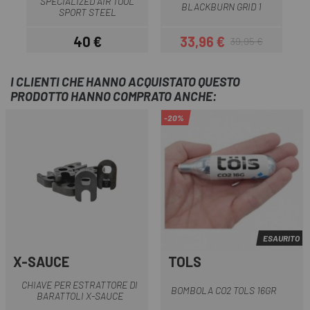
SPECIALIZED AIR TOOL
BLACKBURN GRID 1
SPORT STEEL
40 €
33,96 €
39,95 €
Prezzo
Prezzo
Prezzo base
I CLIENTI CHE HANNO ACQUISTATO QUESTO
PRODOTTO HANNO COMPRATO ANCHE:
-20%
ESAURITO
X-SAUCE
TOLS
CHIAVE PER ESTRATTORE DI
BOMBOLA CO2 TOLS 16GR
BARATTOLI X-SAUCE