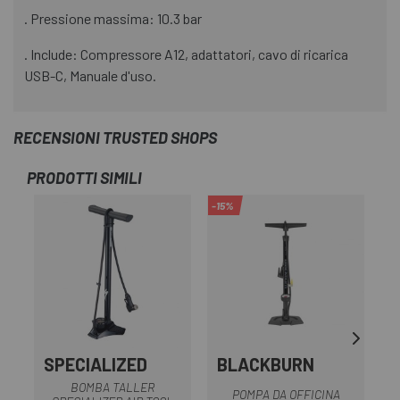
. Pressione massima: 10.3 bar
. Include: Compressore A12, adattatori, cavo di ricarica
USB-C, Manuale d'uso.
RECENSIONI TRUSTED SHOPS
PRODOTTI SIMILI
-15%
-1
SPECIALIZED
BLACKBURN
BOMBA TALLER
POMPA DA OFFICINA
P