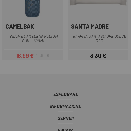
CAMELBAK
SANTA MADRE
BIDONE CAMELBAK PODIUM
BARRITA SANTA MADRE DOLCE
CHILL 620ML
BAR
16,99 €
3,30 €
19,99 €
Prezzo
Prezzo base
Prezzo
ESPLORARE
INFORMAZIONE
SERVIZI
ESCAPA