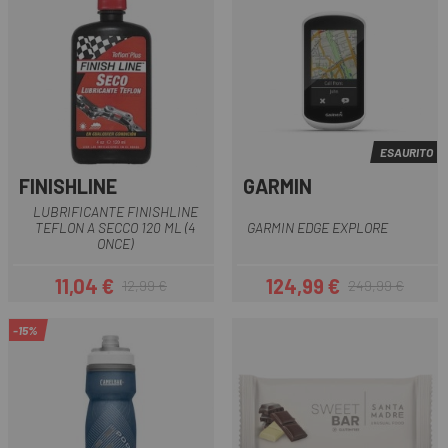
ESAURITO
FINISHLINE
GARMIN
LUBRIFICANTE FINISHLINE
TEFLON A SECCO 120 ML (4
GARMIN EDGE EXPLORE
ONCE)
11,04 €
124,99 €
12,99 €
249,99 €
Prezzo
Prezzo base
Prezzo
Prezzo base
-15%