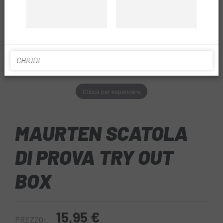
CHIUDI
Clicca per espandere
MAURTEN SCATOLA
DI PROVA TRY OUT
BOX
15,95 €
PREZZO: