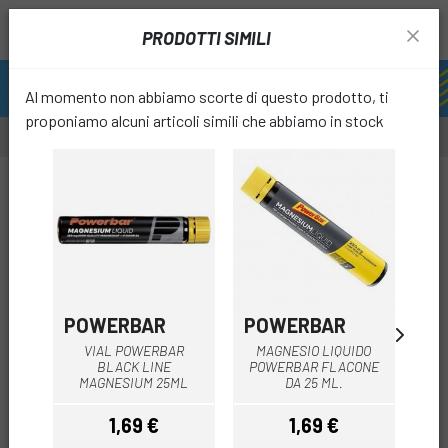
PRODOTTI SIMILI
Al momento non abbiamo scorte di questo prodotto, ti
proponiamo alcuni articoli simili che abbiamo in stock
favori
POWERBAR
POWERBAR
P
VIAL POWERBAR
MAGNESIO LIQUIDO
BLACK LINE
POWERBAR FLACONE
F
MAGNESIUM 25ML
DA 25 ML.
1,69 €
1,69 €
Prezzo
Prezzo