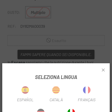
Multiplo
GUSTO:
REF:
DY82MA00039
Esaurito
FAMMI SAPERE QUANDO SEI DISPONIBILE.
In
Escapa
sappiamo che la nutrizione durante i tuoi
allenamenti in bicicletta è di grande importanza. Per
questo motivo, ti presentiamo il marchio nutrizionale
SELEZIONA LINGUA
esclusivo
Maurten
, sviluppato con prodotti naturali e a
base di carboidrati che il nostro corpo può tollerare. Con
sapore neutro.
ESPAÑOL
CATALÀ
FRANÇAIS