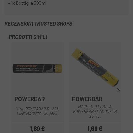
– 1x Bottiglia 500ml
RECENSIONI TRUSTED SHOPS
PRODOTTI SIMILI
POWERBAR
POWERBAR
MAGNESIO LIQUIDO
VIAL POWERBAR BLACK
L
POWERBAR FLACONE DA
LINE MAGNESIUM 25ML
F
25 ML.
L
1,69 €
1,69 €
Prezzo
Prezzo