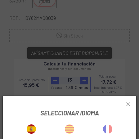
Multi
SABOR:
REF:
DY82MA00039
Sin Stock
AVÍSAME CUANDO ESTÉ DISPONIBLE
SELECCIONAR IDIOMA
En
Escapa
sabemos que la nutrición durante tus
entrenamientos en bici es de gran importancia. Por este
motivo, te presentamos la marca nutritiva exclusiva
Maurten
, desarrollada a base de productos naturales, así