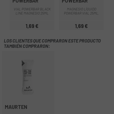
POWERBAR
POWERBAR
VIAL POWERBAR BLACK
MAGNESIO LÍQUIDO
LINE MAGNESIO 25ML
POWERBAR VIAL 25ML.
L
1,69 €
1,69 €
Precio
Precio
LOS CLIENTES QUE COMPRARON ESTE PRODUCTO
TAMBIÉN COMPRARON:
MAURTEN