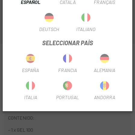
ESPAÑOL
CATALÀ
FRANÇAIS
como elaborados con la base de carbohidratos que
nuestro cuerpo pueda tolerar. Con
gusto neutro.
DEUTSCH
ITALIANO
SELECCIONAR PAÍS
INFORMACIÓN SOBRE MAURTEN TRY OUT BOX
PACK
ESPAÑA
FRANCIA
ALEMANIA
INFORMACIÓN DEL PRODUCTO
El
Maurten TRY OUT BOX
combina una unidad de sus
productos estrella para que los puedas probar y
ITALIA
PORTUGAL
ANDORRA
enamorarte de ellos.
CONTENIDO:
– 1 x GEL 100