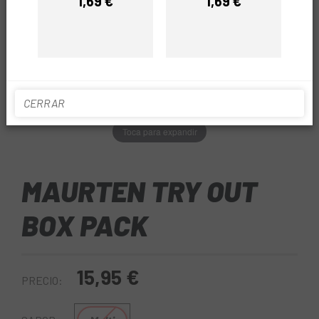
1,69 €
1,69 €
Precio
Precio
CERRAR
Toca para expandir
MAURTEN TRY OUT
BOX PACK
15,95 €
PRECIO: