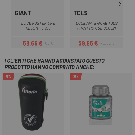
GIANT
TOLS
LUCE POSTERIORE
LUCE ANTERIORE TOLS
RECON TL 150
AINA PRO USB 900LM
58,65 €
39,96 €
69 €
49,95 €
Prezzo
Prezzo base
Prezzo
Prezzo base
I CLIENTI CHE HANNO ACQUISTATO QUESTO
PRODOTTO HANNO COMPRATO ANCHE:
-15%
-15%