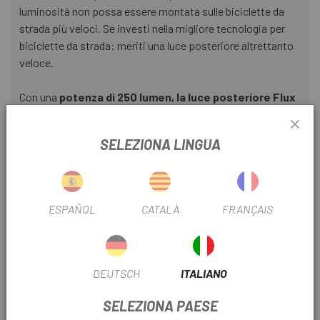
luminosità non possa essere montata sulle biciclette da
strada più veloci. Se investi nella migliore tecnologia per
biciclette da strada: meriti una luce posteriore altrettanto
veloce.
Con una
potenza di 250 lumen, la luce posteriore Flux
250R è visibile a oltre 1,5 km nelle condizioni di
maggior illuminazione durante il giorno.
SELEZIONA LINGUA
- Lenti ibride sferiche e Fresnel con
3 LED ad alta
potenza per essere visibili a lunga distanza.
- Tre LED CREE XBD 901 per una massima illuminazione ed
ESPAÑOL
CATALÀ
FRANÇAIS
efficienza.
- Batteria da 1000 mAh ricaricabile tramite USB in 2:15 ore.
- Ghiera sovradimensionata per un'eccellente visibilità
laterale.
DEUTSCH
ITALIANO
- Progettata per essere montata su reggisella a sezione D.
- Include 3 staffe in EPDM di diverse dimensioni per
SELEZIONA PAESE
adattarsi a una vasta gamma di reggisella.