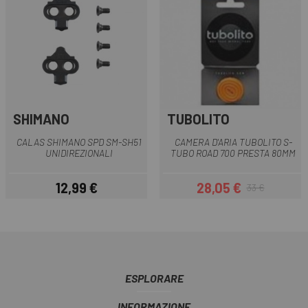
SHIMANO
TUBOLITO
CALAS SHIMANO SPD SM-SH51
CAMERA D'ARIA TUBOLITO S-
UNIDIREZIONALI
TUBO ROAD 700 PRESTA 80MM
12,99 €
28,05 €
33 €
Prezzo
Prezzo
Prezzo base
ESPLORARE
INFORMAZIONE