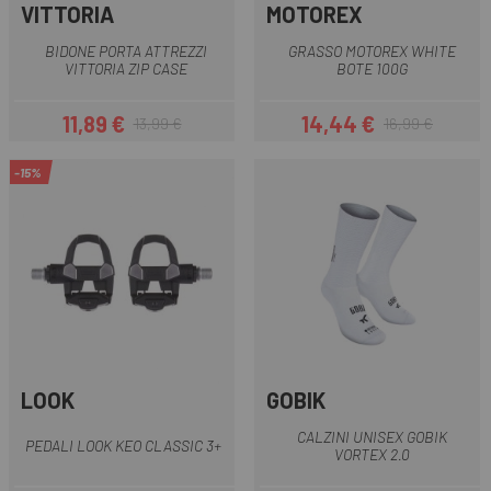
VITTORIA
MOTOREX
BIDONE PORTA ATTREZZI
GRASSO MOTOREX WHITE
VITTORIA ZIP CASE
BOTE 100G
11,89 €
14,44 €
13,99 €
16,99 €
Prezzo
Prezzo base
Prezzo
Prezzo base
-15%
LOOK
GOBIK
CALZINI UNISEX GOBIK
PEDALI LOOK KEO CLASSIC 3+
VORTEX 2.0