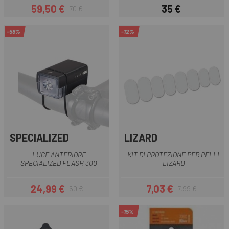
59,50 €
35 €
70 €
Prezzo
Prezzo base
Prezzo
-58%
-12%
SPECIALIZED
LIZARD
LUCE ANTERIORE
KIT DI PROTEZIONE PER PELLI
SPECIALIZED FLASH 300
LIZARD
24,99 €
7,03 €
60 €
7,99 €
Prezzo
Prezzo base
Prezzo
Prezzo base
-15%