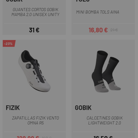
GUANTES CORTOS GOBIK
MINI BOMBA TOLS AINA
MAMBA 2.0 UNISEX UNITY
31 €
16,80 €
21 €
Precio
Precio
Precio regular
-23%
FIZIK
GOBIK
ZAPATILLAS FIZIK VENTO
CALCETINES GOBIK
OMNA R5
LIGHTWEIGHT 2.0