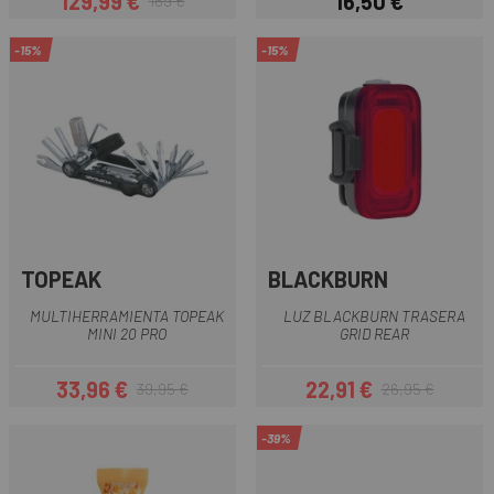
129,99 €
16,50 €
169 €
Precio
Precio regular
Precio
-15%
-15%
TOPEAK
BLACKBURN
MULTIHERRAMIENTA TOPEAK
LUZ BLACKBURN TRASERA
MINI 20 PRO
GRID REAR
33,96 €
22,91 €
39,95 €
26,95 €
Precio
Precio regular
Precio
Precio regular
-39%