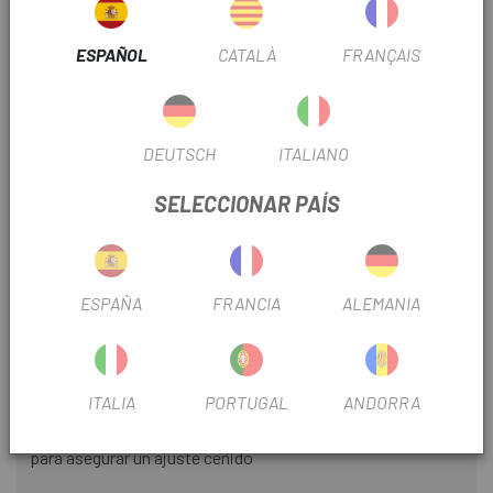
preciadas posesiones permanezcan secas incluso en
condiciones meteorológicas extremas. La banda
ESPAÑOL
CATALÀ
FRANÇAIS
reflectante impresa añade una capa adicional de seguridad
y visibilidad.
Especificaciones:
DEUTSCH
ITALIANO
- Poliéster 900D con revestimiento impermeable y núcleo
SELECCIONAR PAÍS
interior rígido
- Cremallera impermeable YKK® Aquaguard® con lengüeta
de gran tamaño para facilitar el acceso a la bolsa con una
ESPAÑA
FRANCIA
ALEMANIA
sola mano
- Bolsillo plano con solapa de malla elástica
ITALIA
PORTUGAL
ANDORRA
- Banda reflectante impresa JRC - Bolsillos de
almacenamiento laterales Ripstop con cordones elásticos
para asegurar un ajuste ceñido