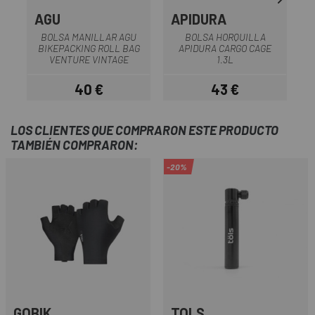
AGU
APIDURA
BOLSA MANILLAR AGU
BOLSA HORQUILLA
BIKEPACKING ROLL BAG
APIDURA CARGO CAGE
A
VENTURE VINTAGE
1.3L
40 €
43 €
Precio
Precio
LOS CLIENTES QUE COMPRARON ESTE PRODUCTO
TAMBIÉN COMPRARON:
-20%
GOBIK
TOLS