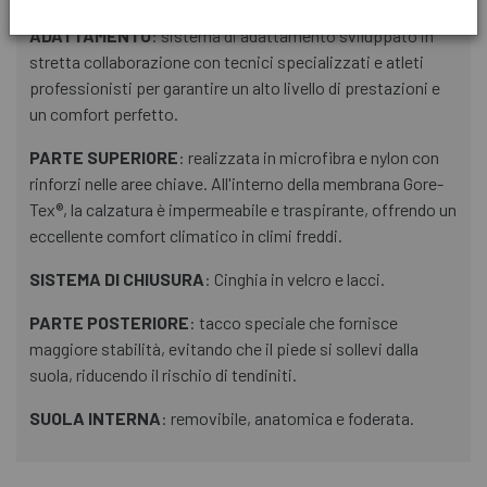
ADATTAMENTO
: sistema di adattamento sviluppato in
stretta collaborazione con tecnici specializzati e atleti
professionisti per garantire un alto livello di prestazioni e
un comfort perfetto.
PARTE SUPERIORE
: realizzata in microfibra e nylon con
rinforzi nelle aree chiave. All'interno della membrana Gore-
Tex®, la calzatura è impermeabile e traspirante, offrendo un
eccellente comfort climatico in climi freddi.
SISTEMA DI CHIUSURA
: Cinghia in velcro e lacci.
PARTE POSTERIORE
: tacco speciale che fornisce
maggiore stabilità, evitando che il piede si sollevi dalla
suola, riducendo il rischio di tendiniti.
SUOLA INTERNA
: removibile, anatomica e foderata.