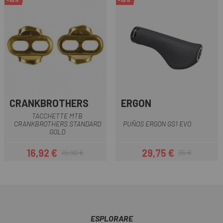
CRANKBROTHERS
ERGON
TACCHETTE MTB
CRANKBROTHERS STANDARD
PUÑOS ERGON GS1 EVO
GOLD
16,92 €
29,75 €
19,90 €
35 €
Prezzo
Prezzo base
Prezzo
Prezzo base
ESPLORARE