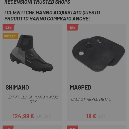
RECENSIONI TRUSTED SHOPS
I CLIENTI CHE HANNO ACQUISTATO QUESTO
PRODOTTO HANNO COMPRATO ANCHE:
-43%
-10%
OUTLET
SHIMANO
MAGPED
ZAPATILLA SHIMANO MW702
CALAS MAGPED METAL
GTX
124,99 €
18 €
219,99 €
20 €
Prezzo
Prezzo base
Prezzo
Prezzo base
-15%
-15%