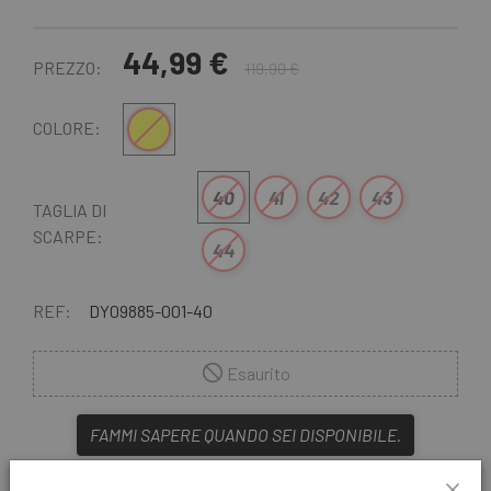
44,99 €
PREZZO:
119,90 €
Nero-Grigio-Giallo
COLORE:
40
41
42
43
TAGLIA DI
SCARPE:
44
REF:
DY09885-001-40
Esaurito
FAMMI SAPERE QUANDO SEI DISPONIBILE.
Biciescapa ti offre le
nuove scarpe da montagna