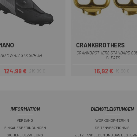
MANO
CRANKBROTHERS
Schwarz
Multi
CRANKBROTHERS STANDARD GO
ANO MW702 GTX SCHUH
CLEATS
124,99 €
16,92 €
219,99 €
19,90 €
Preis
Regulärer Preis
Preis
Regulärer Pr
INFORMATION
DIENSTLEISTUNGEN
VERSAND
WORKSHOP-TERMIN
EINKAUFSBEDINGUNGEN
SEITENVERZEICHNIS
SICHERE BEZAHLUNG
JETZT ANMELDEN UND DAS BESTE A