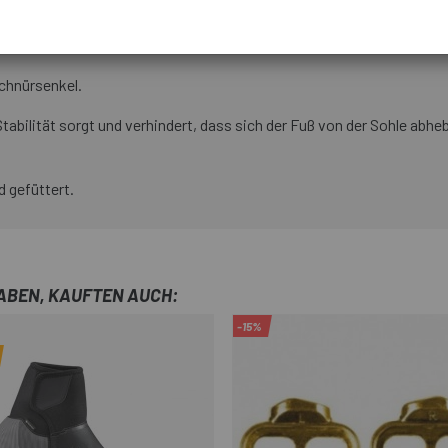
und Nylon mit Verstärkung an wichtigen Stellen. Dank der Gore-Tex®
omfort in kalten Klimazonen.
chnürsenkel.
 Stabilität sorgt und verhindert, dass sich der Fuß von der Sohle ab
 gefüttert.
HABEN, KAUFTEN AUCH:
-15%