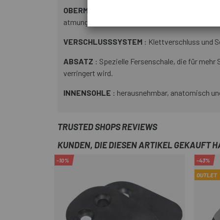
OBERMATERIAL
: Hergestellt aus Mikrofaser 
atmungsaktiv und bieten hervorragenden Klimak
VERSCHLUSSSYSTEM
: Klettverschluss und S
ABSATZ
: Spezielle Fersenschale, die für mehr
verringert wird.
INNENSOHLE
: herausnehmbar, anatomisch und
TRUSTED SHOPS REVIEWS
KUNDEN, DIE DIESEN ARTIKEL GEKAUFT 
-10%
-43%
OUTLET