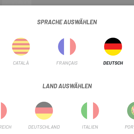
verlieren wir nicht an Bodenhaf
Sichtbarkeit.
SPRACHE AUSWÄHLEN
Dieser
Schuh ist perfekt mit 
ID GORE-TEX-SNEAKER
PRODUKTBLATT
CATALÀ
FRANÇAIS
DEUTSCH
PRODUKTINFORMATION
LAND AUSWÄHLEN
usammenarbeit mit spezialisierten Technikern und Profisportlern 
REICH
DEUTSCHLAND
ITALIEN
POR