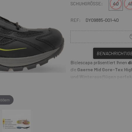
40
41
SCHUHGRÖSSE:
REF:
DY09885-001-40
BENACHRICHTIGE
Biciescapa präsentiert Ihnen
d
die
Gaerne Mid Gore-Tex High
und Winterausflügen perfekt
Die
neuen Gaerne Mid
Gore-
einer Vibram-Sohle
, die auf
rößern
verschleißfest und bestens zum
Der Gaerne Mid Gore-Tex H
Einsätzen für mehr Traktion und 
dies auf einer dünnen Sohle bef