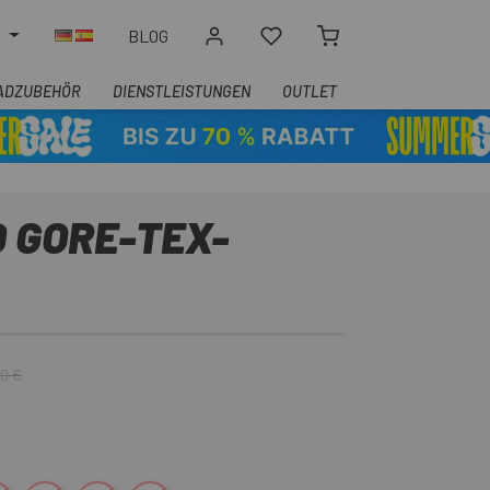
N
BLOG
ADZUBEHÖR
DIENSTLEISTUNGEN
OUTLET
 GORE-TEX-
90 €