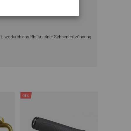
-Membran sind die Schuhe wasserdicht und
hebt, wodurch das Risiko einer Sehnenentzündung
-15%