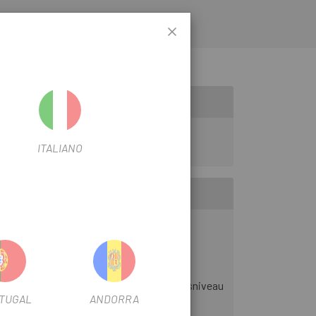
tung. Es enthält auch Reflektoren für bessere
jeder Art von Klickpedal kompatibel
.
ITALIANO
entwickelt wurde, um ein hohes Leistungsniveau
TUGAL
ANDORRA