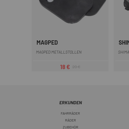
MAGPED
SHI
Multi
MAGPED METALLSTOLLEN
SHIM
18 €
20 €
Preis
Regulärer Preis
ERKUNDEN
FAHRRÄDER
RÄDER
ZUBEHÖR