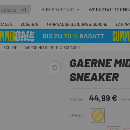
KUNDENDIENST
WERKSTATTTERMI
RÄDER
ZUBEHÖR
FAHRRADBEKLEIDUNG & SCHUHE
FAHRR
EL SCHUHE
GAERNE MID GORE-TEX-SNEAKER
GAERNE MID
favorite_border
SNEAKER
44,99 €
PREIS:
119,
Schwarz-Grau-Gelb
FARBE: