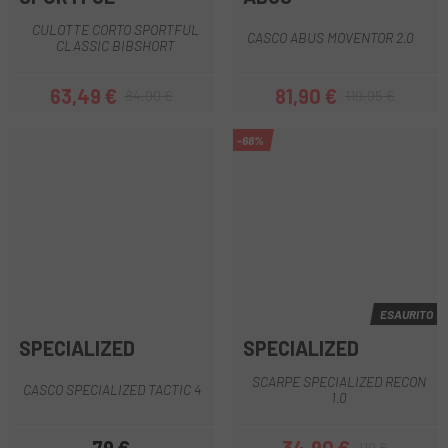
CULOTTE CORTO SPORTFUL
CASCO ABUS MOVENTOR 2.0
CLASSIC BIBSHORT
63,49 €
81,90 €
84,90 €
119,95 €
Prezzo
Prezzo base
Prezzo
Prezzo base
-68%
ESAURITO
SPECIALIZED
SPECIALIZED
SCARPE SPECIALIZED RECON
CASCO SPECIALIZED TACTIC 4
1.0
110 €