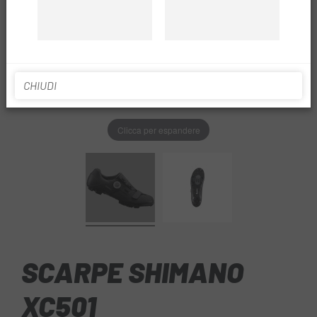
CHIUDI
Clicca per espandere
SCARPE SHIMANO
XC501