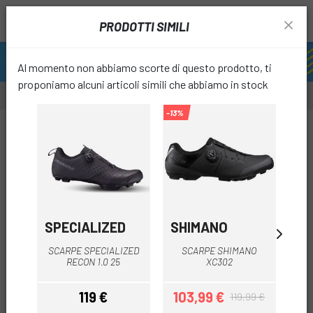
PRODOTTI SIMILI
Al momento non abbiamo scorte di questo prodotto, ti
proponiamo alcuni articoli simili che abbiamo in stock
-13%
-15%
-46%
favori
SPECIALIZED
SHIMANO
SH
SCARPE SPECIALIZED
SCARPE SHIMANO
RECON 1.0 25
XC302
119 €
103,99 €
9
119,99 €
Prezzo
Prezzo
Prezzo base