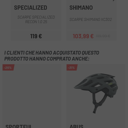
SPECIALIZED
SHIMANO
SCARPE SPECIALIZED
SCARPE SHIMANO XC302
S
RECON 1.0 25
119 €
103,99 €
119,99 €
Prezzo
Prezzo
Prezzo base
I CLIENTI CHE HANNO ACQUISTATO QUESTO
PRODOTTO HANNO COMPRATO ANCHE:
-25%
-31%
SPORTFUL
ABUS