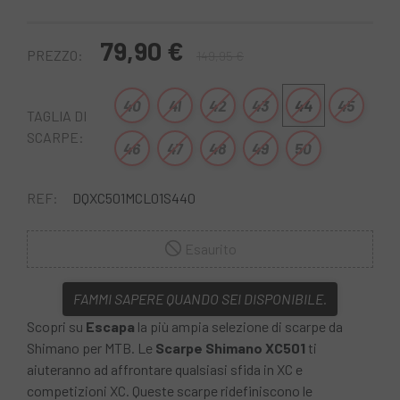
79,90 €
PREZZO:
149,95 €
40
41
42
43
44
45
TAGLIA DI
SCARPE:
46
47
48
49
50
REF:
DQXC501MCL01S440
Esaurito
FAMMI SAPERE QUANDO SEI DISPONIBILE.
Scopri su
Escapa
la più ampia selezione di scarpe da
Shimano per MTB. Le
Scarpe Shimano XC501
ti
aiuteranno ad affrontare qualsiasi sfida in XC e
competizioni XC. Queste scarpe ridefiniscono le