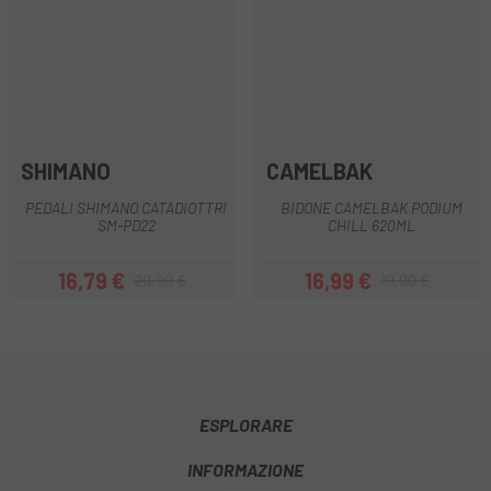
SHIMANO
CAMELBAK
PEDALI SHIMANO CATADIOTTRI
BIDONE CAMELBAK PODIUM
SM-PD22
CHILL 620ML
16,79 €
16,99 €
20,99 €
19,99 €
Prezzo
Prezzo base
Prezzo
Prezzo base
ESPLORARE
INFORMAZIONE