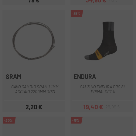
79 €
34,90 €
Prezzo
Prezzo
Prezzo base
-35%
SRAM
ENDURA
CAVO CAMBIO SRAM 1.1MM
CALZINO ENDURA PRO SL
ACCIAIO 2200MM (1PZ)
PRIMALOFT II
2,20 €
19,40 €
29,99 €
Prezzo
Prezzo
Prezzo base
-20%
-15%