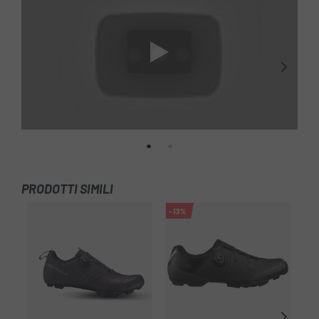
PRODOTTI SIMILI
-13%
-1