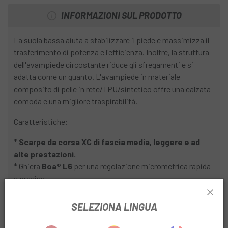
INFORMAZIONI SUL PRODOTTO
La suola bassa aiuta a stabilizzare il piede e massimizza il
trasferimento di potenza e l'efficienza. Inoltre, la struttura
dell'avampiede circostante riduce gli sfregamenti e si
adatta come un guanto. L'avampiede in materiale
composito di pelle in rete/TPU/sintetico offre una calzata
comoda e una migliore traspirabilità.
Caratteristiche:
*
Scarpe da corsa XC di fascia media, leggere e ad
alte prestazioni.
* Ghiera
Boa® L6
per una regolazione micrometrica rapida
e precisa.
* Suola intermedia rinforzata con fibra di vetro per
un'ottimale trasmissione di potenza.
SELEZIONA LINGUA
* Suola esclusiva
MICHELIN®
ad alta trazione con disegno
anti-fango.