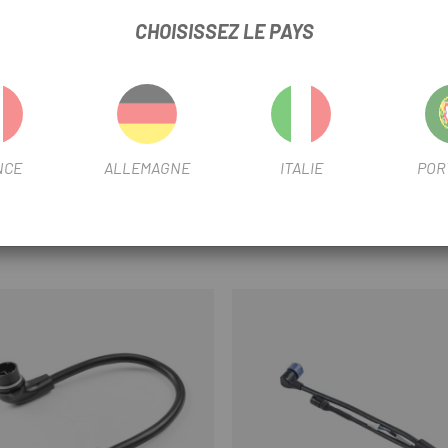
CHOISISSEZ LE PAYS
nue
ée dans de nombreux documents techniques Shimano sous le nom de
B ! Les deux appareils sont entièrement compatibles entre eux et
NCE
ALLEMAGNE
ITALIE
POR