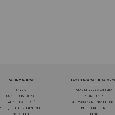
INFORMATIONS
PRESTATIONS DE SERVI
ENVOIS
RENDEZ-VOUS À L'ATELIER
CONDITIONS D'ACHAT
PLAN DU SITE
PAIEMENT SÉCURISÉ
INSCRIVEZ-VOUS MAINTENANT ET OBT
POLITIQUE DE CONFIDENTIALITÉ
MEILLEURE OFFRE
GARANTIES
BLOG