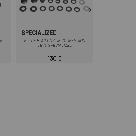
SPECIALIZED
BROSE
Noir
E
KIT DE BOULONS DE SUSPENSION
KIT DE CHANGEM
LEVO SPECIALIZED
BROS
130 €
134
Prix