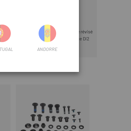
 SM EW90F. Cependant, le produit a été révisé
 avec les composants du groupe Dura Ace Di2
TUGAL
ANDORRE