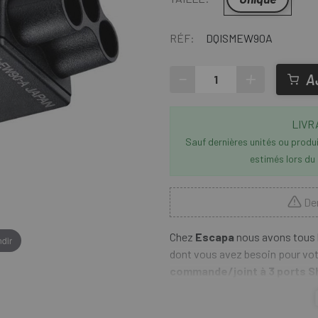
RÉF:
DQISMEW90A
-
+
A
LIVR
Sauf dernières unités ou produit
estimés lors du
Der
Chez
Escapa
nous avons tous 
dir
dont vous avez besoin pour vot
commande/joint à 3 ports 
manettes de vitesse et les regro
Les trois entrées sont utilisées