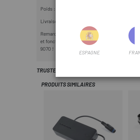
Poids : 12g
Livraison : 1x distributeur + sangle / clip de rete
Remarque : La désignation SM-EW90B est utilis
et fonctionnera donc désormais comme SM EW90
9070 !
ESPAGNE
FRA
TRUSTED SHOPS REVIEWS
PRODUITS SIMILAIRES