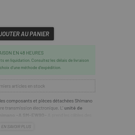
JOUTER AU PANIER
AISON EN 48 HEURES
s en liquidation. Consultez les délais de livraison
 choix d'une méthode d'expédition.
niers articles en stock
les composants et pièces détachées Shimano
re transmission électronique. L'
unité de
Shimano -A SM-EW90-
A prend les câbles des
upe dans une batterie pour le câble de sortie.
EN SAVOIR PLUS
 pour connecter les multiples STI à la jonction