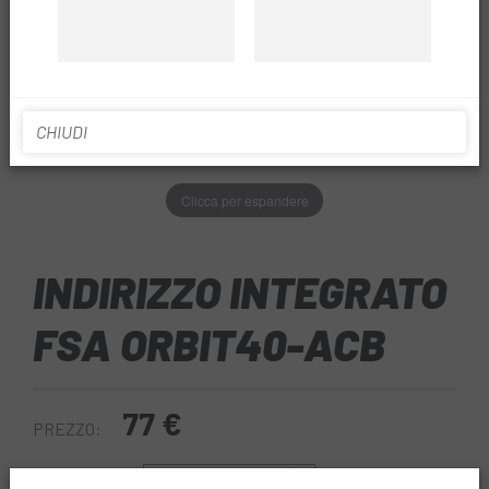
CHIUDI
Clicca per espandere
INDIRIZZO INTEGRATO
FSA ORBIT40-ACB
77 €
PREZZO: