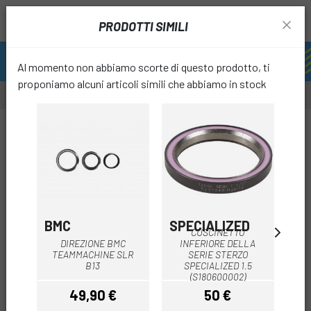
PRODOTTI SIMILI
Al momento non abbiamo scorte di questo prodotto, ti
proponiamo alcuni articoli simili che abbiamo in stock
favori
BMC
SPECIALIZED
IS
CUSCINETTO
DIREZIONE BMC
INFERIORE DELLA
RO
TEAMMACHINE SLR
SERIE STERZO
B13
SPECIALIZED 1.5
36
(S180600002)
49,90 €
50 €
Prezzo
Prezzo