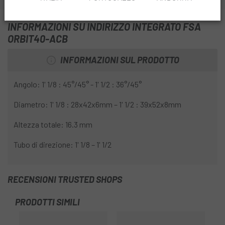
INFORMAZIONI SU INDIRIZZO INTEGRATO FSA
ORBIT40-ACB
INFORMAZIONI SUL PRODOTTO
Angolo: 1' 1/8 : 45°/45° - 1' 1/2 : 36°/45°
Diametro: 1' 1/8 : 28x42x6mm – 1' 1/2 : 39x52x8mm
Altezza totale: 16.3 mm
Tubo di direzione: 1' 1/8 – 1' 1/2
RECENSIONI TRUSTED SHOPS
PRODOTTI SIMILI