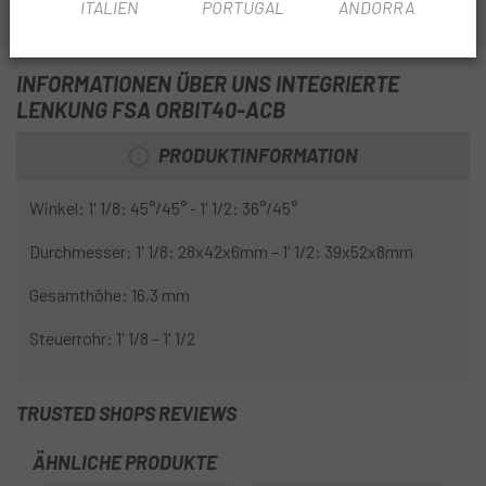
ITALIEN
PORTUGAL
ANDORRA
INFORMATIONEN ÜBER UNS INTEGRIERTE
LENKUNG FSA ORBIT40-ACB
PRODUKTINFORMATION
Winkel: 1' 1/8: 45°/45° - 1' 1/2: 36°/45°
Durchmesser: 1' 1/8: 28x42x6mm – 1' 1/2: 39x52x8mm
Gesamthöhe: 16,3 mm
Steuerrohr: 1' 1/8 – 1' 1/2
TRUSTED SHOPS REVIEWS
ÄHNLICHE PRODUKTE