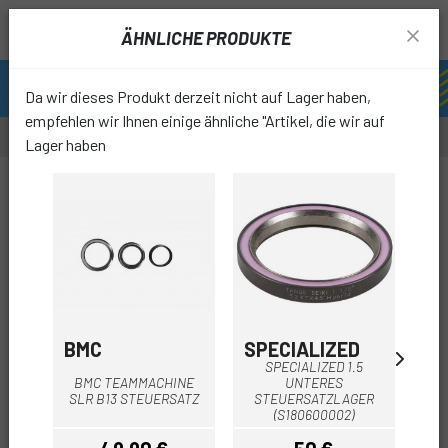
ÄHNLICHE PRODUKTE
Da wir dieses Produkt derzeit nicht auf Lager haben,
empfehlen wir Ihnen einige ähnliche "Artikel, die wir auf
Lager haben
favori
BMC
SPECIALIZED
IS
SPECIALIZED 1.5
I
BMC TEAMMACHINE
UNTERES
2RS
SLR B13 STEUERSATZ
STEUERSATZLAGER
(S180600002)