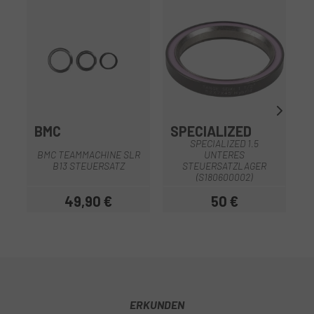
BMC
SPECIALIZED
I
SPECIALIZED 1.5
BMC TEAMMACHINE SLR
UNTERES
B13 STEUERSATZ
STEUERSATZLAGER
(S180600002)
49,90 €
50 €
Preis
Preis
ERKUNDEN