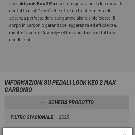
I pedali
Look Keo2 Max
si distinguono per la loro area di
contatto di 500 mm², che offre un trasferimento di
potenza perfetto dalle tue gambe alla tua bicicletta. Il
corpo in carbonio garantisce leggerezza ed efficienza,
mentre l'asse in Cromoly+ offre robustezza in tutte le
condizioni.
INFORMAZIONI SU PEDALI LOOK KEO 2 MAX
CARBONIO
SCHEDA PRODOTTO
FILTRO STAGIONALE
2023
USA FILTRO
Strada