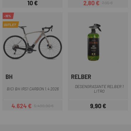
10 €
2,80 €
7,95 €
Prezzo
Prezzo
Prezzo base
-15%
OUTLET
BH
RELBER
DESENGRASANTE RELBER 1
BICI BH IRS1 CARBON 1.4 2026
LITRO
4.624 €
9,90 €
5.499,90 €
Prezzo
Prezzo base
Prezzo