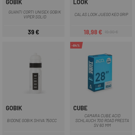
GOBIK
LOOK
GUANTI CORTI UNISEX GOBIK
CALAS LOOK JUEGO KEO GRIP
VIPER SOLID
39 €
18,98 €
19,90 €
Prezzo
Prezzo
Prezzo base
-64%
GOBIK
CUBE
CAMARA CUBE ACID
BIDONE GOBIK SHIVA 750CC
SCHLAUCH 700 ROAD PRESTA
SV 60 MM