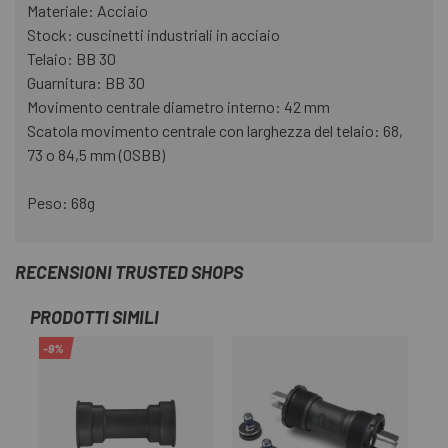
Materiale: Acciaio
Stock: cuscinetti industriali in acciaio
Telaio: BB 30
Guarnitura: BB 30
Movimento centrale diametro interno: 42 mm
Scatola movimento centrale con larghezza del telaio: 68,
73 o 84,5 mm (OSBB)
Peso: 68g
RECENSIONI TRUSTED SHOPS
PRODOTTI SIMILI
-9%
-1