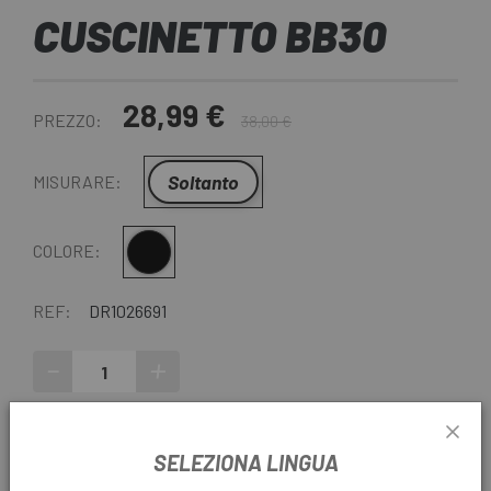
CUSCINETTO BB30
28,99 €
PREZZO:
38,00 €
Soltanto
MISURARE:
Multiplo
COLORE:
REF:
DR1026691
-
+
AGGIUNGI AL CARRELLO
SELEZIONA LINGUA