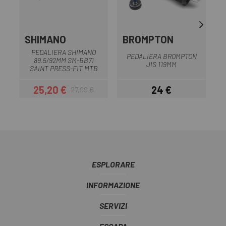
SHIMANO
BROMPTON
PEDALIERA SHIMANO
PEDALIERA BROMPTON
89.5/92MM SM-BB71
JIS 119MM
SAINT PRESS-FIT MTB
25,20 €
24 €
27,99 €
Prezzo
Prezzo base
Prezzo
ESPLORARE
INFORMAZIONE
SERVIZI