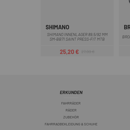
SHIMANO
B
Multi
SHIMANO INNENLAGER 89,5/92 MM
BRO
SM-BB71 SAINT PRESS-FIT MTB
25,20 €
27,99 €
Preis
Regulärer Preis
ERKUNDEN
FAHRRÄDER
RÄDER
ZUBEHÖR
FAHRRADBEKLEIDUNG & SCHUHE