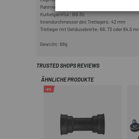
Rahmen: BB 30
Kurbelgarnitur: BB 30
Innendurchmesser des Tretlagers: 42 mm
Tretlager mit Gehäusebreite: 68, 73 oder 84,5 
Gewicht: 68g
TRUSTED SHOPS REVIEWS
ÄHNLICHE PRODUKTE
-9%