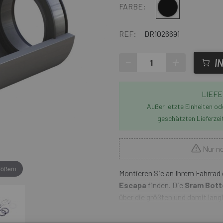
Multi
FARBE:
REF:
DR1026691
-
+
I
LIEFE
Außer letzte Einheiten o
geschätzten Lieferzei
Nur no
rößern
Montieren Sie an Ihrem Fahrrad 
Escapa
finden. Die
Sram Bott
über die größten und damit lang
erhältlich sind. Dank der robu
sind, sorgt der optimale Vortri