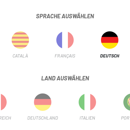
Achsen nicht nachlässt.
Alle vergrößerten Lager erforder
SPRACHE AUSWÄHLEN
Rahmensteifigkeit vergrößerte
ETLAGERLAGER BB30 MONTAGE
PRODUKTBLATT
CATALÀ
FRANÇAIS
DEUTSCH
VERWENDEN SIE
Berg
LAND AUSWÄHLEN
PRODUKTINFORMATION
REICH
DEUTSCHLAND
ITALIEN
POR