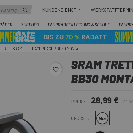
KUNDENDIENST
WERKSTATTTERMI
RÄDER
ZUBEHÖR
FAHRRADBEKLEIDUNG & SCHUHE
FAHRR
GER
SRAM TRETLAGERLAGER BB30 MONTAGE
SRAM TRET
favorite_border
BB30 MONT
28,99 €
PREIS:
38,00
Nur
GRÖSSE: