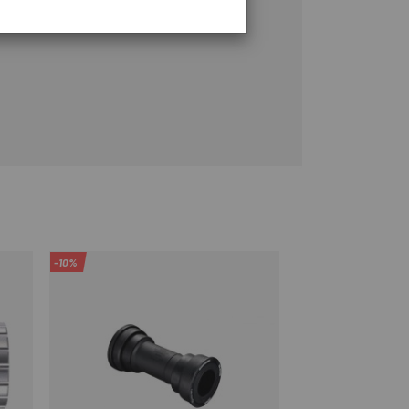
-10%
-9%