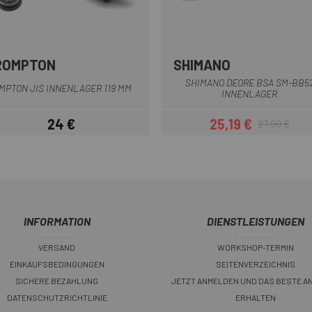
ROMPTON
SHIMANO
Schwarz
Schwarzes Si
SHIMANO DEORE BSA SM-BB5
MPTON JIS INNENLAGER 119 MM
INNENLAGER
24 €
25,19 €
27,99 €
Preis
Preis
Regulärer Pre
INFORMATION
DIENSTLEISTUNGEN
VERSAND
WORKSHOP-TERMIN
EINKAUFSBEDINGUNGEN
SEITENVERZEICHNIS
SICHERE BEZAHLUNG
JETZT ANMELDEN UND DAS BESTE A
DATENSCHUTZRICHTLINIE
ERHALTEN