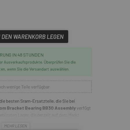
N DEN WARENKORB LEGEN
RUNG IN 48 STUNDEN
der Ausverkaufsprodukte. Überprüfen Sie die
ten, wenn Sie die Versandart auswählen.
ch wenige Teile verfügbar
die besten Sram-Ersatzteile, die Sie bei
om Bracket Bearing BB30 Assembly
verfügt
lebigsten Lager, die derzeit auf dem Markt
sten Kurbeln, die mit 30-mm-Achsen kompatibel
MEHR LESEN
eb dafür, dass die Leistung auch bei verwindeten