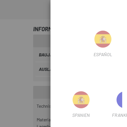
INFORMATIONEN ÜBER UNS SRAM TR
ESPAÑOL
BAUJAHR
2021
AUSLASSFILTER
Ja
Technische Spezifikationen:
SPANIEN
FRANK
Material: Stahl
Lagerbestand: Industriestahllager