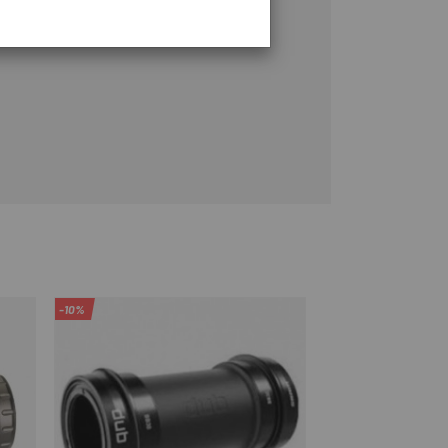
-10%
-9%