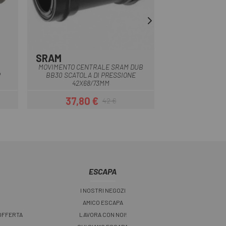
SRAM
SHIMANO
MOVIMENTO CENTRALE SRAM DUB
PEDALIERA SH
P
BB30 SCATOLA DI PRESSIONE
PRESS-FIT CARR
42X68/73MM
B
37,80 €
36,99 
42 €
Prezzo
Prezzo base
ESCAPA
I NOSTRI NEGOZI
AMICO ESCAPA
 OFFERTA
LAVORA CON NOI!