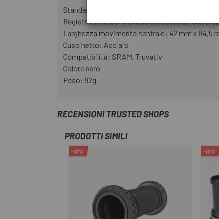
Standard asse: GXP
Registrazione del movimento centrale: OSBB sp
Larghezza movimento centrale: 42 mm x 84,5
Cuscinetto: Acciaio
Compatibilità: SRAM, Truvativ
Colore nero
Peso: 92g
RECENSIONI TRUSTED SHOPS
PRODOTTI SIMILI
-10%
-10%