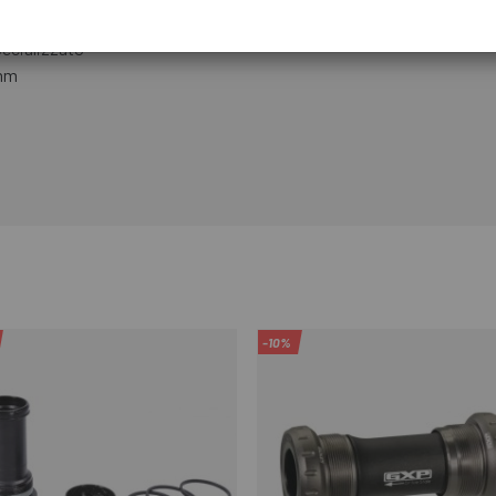
ecializzato
 mm
-10%