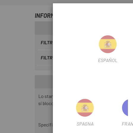
INFORMAZIONI SU PEDALIERA SRAM P
FILTRO STAGIONALE
2021
FILTRO DI USCITA
Sì
ESPAÑOL
Lo standard di supporto inferiore SRAM GXP conse
si bloccherà durante il montaggio, creando così u
SPAGNA
FRAN
Specifiche tecniche: