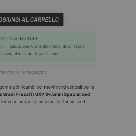
GGIUNGI AL CARRELLO
NSEGNA IN 48 ORE
i in liquidazione. Controlla i tempi di consegna
 scegli il metodo di spedizione.
mi articoli in magazzino
amma di ricambi per movimenti centrali per la
e Sram Pressfit GXP 84.5mm Specialized
telaio con supporto cuscinetto Specialized