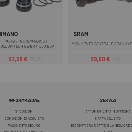
HIMANO
SRAM
Multiplo
Multiplo
PEDALIERA SHIMANO XT
MOVIMENTO CENTRALE SRAM GX
OLLOWTECH II BB-MT800 BSA
32,39 €
39,60 €
35,99 €
44 €
Prezzo
Prezzo base
Prezzo
Prezzo base
INFORMAZIONE
SERVIZI
SPEDIZIONI
APPUNTAMENTO IN OFFICINA
CONDIZIONI DI ACQUISTO
MAPPA DEL SITO
PAGAMENTO SICURO
ISCRIVITI ORA E OTTIENI LA MIGLIORE