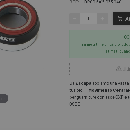
REF:
DR00.6415.033.040
-
+
A
CO
Tranne ultime unità o prodott
stimati quando
Ulti
Da
Escapa
abbiamo una vasta g
tua bici. Il
Movimento Central
per guarniture con asse GXP e 
ere
OSBB.