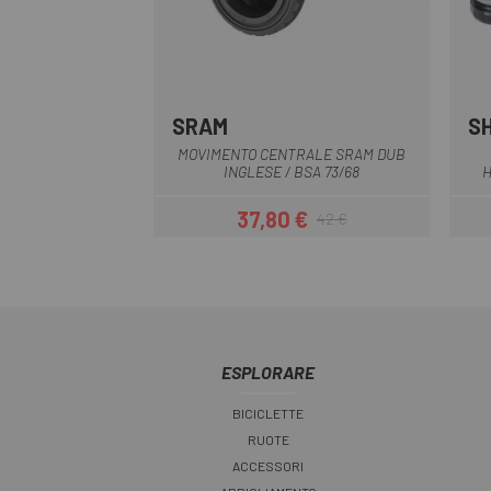
SRAM
S
Multiplo
MOVIMENTO CENTRALE SRAM DUB
INGLESE / BSA 73/68
H
37,80 €
42 €
Prezzo
Prezzo base
ESPLORARE
BICICLETTE
RUOTE
ACCESSORI