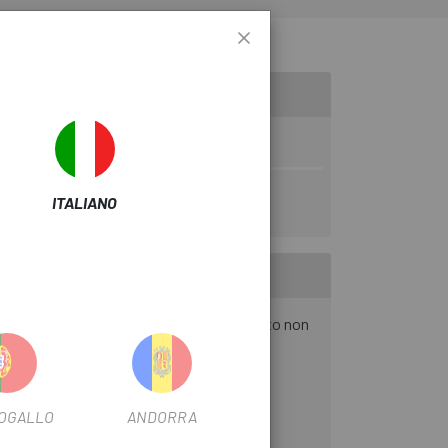
ITALIANO
azie al concetto sofisticato, il cuscinetto non
OGALLO
ANDORRA