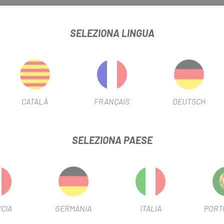
RESSFIT GXP 84.5MM SPECIALIZED
SELEZIONA LINGUA
SCHEDA PRODOTTO
USA FILTRO
Montagna
CATALÀ
FRANÇAIS
DEUTSCH
INFORMAZIONI SUL PRODOTTO
SELEZIONA PAESE
nte alle guarniture compatibili di Truvative e SRAM di adattarsi. Gr
n sistema generale resistente e di facile utilizzo.
CIA
GERMANIA
ITALIA
PORT