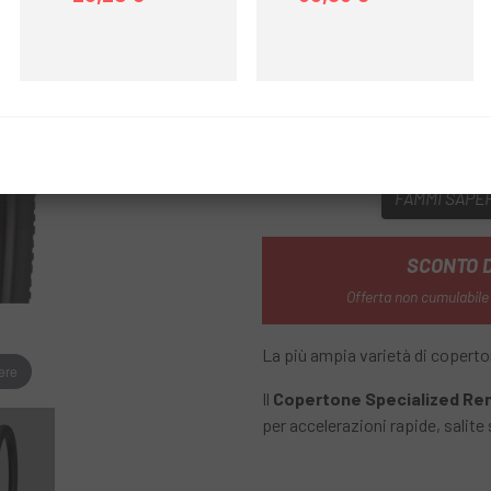
Prezzo
Prezzo base
Prezzo
Prezzo base
LARGHEZZA DELLA COPERTI
REF:
DS00122-6001
FAMMI SAPER
SCONTO 
Offerta non cumulabile
La più ampia varietà di coperton
ere
Il
Copertone Specialized Ren
per accelerazioni rapide, salite 