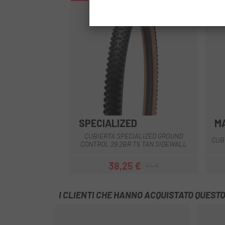
SPECIALIZED
M
Marrone
CUBIERTA SPECIALIZED GROUND
CUB
CONTROL 29 2BR T5 TAN SIDEWALL
38,25 €
45 €
Prezzo
Prezzo base
I CLIENTI CHE HANNO ACQUISTATO QUES