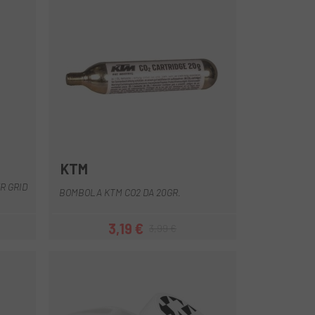
KTM
R GRID
BOMBOLA KTM CO2 DA 20GR.
3,19 €
3,99 €
Prezzo
Prezzo base