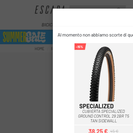
BICICLETTE
E-BIKE
COMPONENT
Al momento non abbiamo scorte di ques
-15%
HOME
RUOTE
COPERTURE
COPERTINE PER MOUN
SPECIALIZED
Marrone
CUBIERTA SPECIALIZED
GROUND CONTROL 29 2BR T5
TAN SIDEWALL
38,25 €
45 €