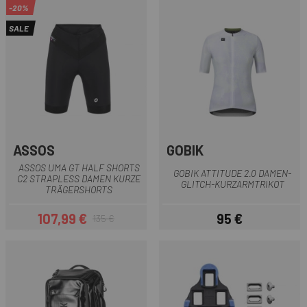
-20%
SALE
ASSOS
GOBIK
ASSOS UMA GT HALF SHORTS
GOBIK ATTITUDE 2.0 DAMEN-
C2 STRAPLESS DAMEN KURZE
GLITCH-KURZARMTRIKOT
TRÄGERSHORTS
107,99 €
95 €
135 €
Preis
Regulärer Preis
Preis