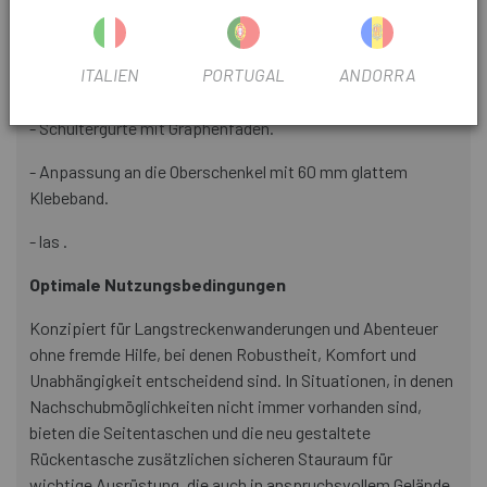
- Tailleneinsatz aus Netzgewebe.
- Leichtes und atmungsaktives dreieckiges Armband aus
ITALIEN
PORTUGAL
ANDORRA
Polypropylen.
- Schultergurte mit Graphenfaden.
- Anpassung an die Oberschenkel mit 60 mm glattem
Klebeband.
- las .
Optimale Nutzungsbedingungen
Konzipiert für Langstreckenwanderungen und Abenteuer
ohne fremde Hilfe, bei denen Robustheit, Komfort und
Unabhängigkeit entscheidend sind. In Situationen, in denen
Nachschubmöglichkeiten nicht immer vorhanden sind,
bieten die Seitentaschen und die neu gestaltete
Rückentasche zusätzlichen sicheren Stauraum für
wichtige Ausrüstung, die auch in anspruchsvollem Gelände