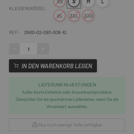
XS
S
M
L
KLEIDERGRÖSSE:
XL
2XL
2XS
REF:
DN10-02-093-008-10
-
+
IN DEN WARENKORB LEGEN
LIEFERUNG IN 48 STUNDEN
Außer letzte Einheiten oder Ausverkaufsprodukte.
Überprüfen Sie die geschätzten Lieferzeiten, wenn Sie die
Versandart auswählen.
Nur noch wenige Teile verfügbar