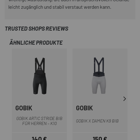
leicht zugänglich und stabil verstaut werden kann.
TRUSTED SHOPS REVIEWS
ÄHNLICHE PRODUKTE
GOBIK
GOBIK
G
GOBIK ARTIC STRIDE BIB
GOBIK X DAMEN K9 BIB
FÜR HERREN – K10
140 €
150 €