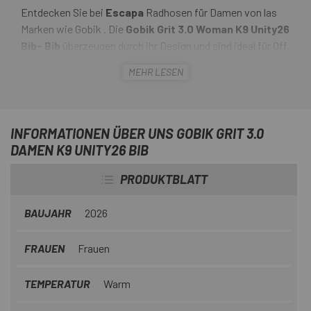
Entdecken Sie bei
Escapa
Radhosen für Damen von las
Marken wie Gobik . Die
Gobik Grit 3.0 Woman K9 Unity26
Bib- Bib
überzeugen durch ihr Design und sind ideal für Off
-Touren, bikepacking und lange Abenteuer. Sie bieten
MEHR LESEN
weiterhin bewährte Funktionen wie Seitentaschen und
eine neu gestaltete Netztasche am Rücken, die sich
besser in das Rückenteil integriert. Dies erleichtert den
Zugriff und erhöht die Staukapazität, ohne die Stabilität
INFORMATIONEN ÜBER UNS GOBIK GRIT 3.0
im sätteln zu beeinträchtigen.
DAMEN K9 UNITY26 BIB
PRODUKTBLATT
BAUJAHR
2026
FRAUEN
Frauen
TEMPERATUR
Warm