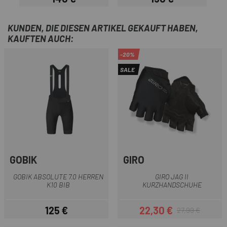
Preis
Preis
KUNDEN, DIE DIESEN ARTIKEL GEKAUFT HABEN,
KAUFTEN AUCH:
-20%
SALE
GOBIK
GIRO
GOBIK ABSOLUTE 7.0 HERREN
GIRO JAG II
K10 BIB
KURZHANDSCHUHE
125 €
22,30 €
27,99 €
Preis
Preis
Regulärer Preis