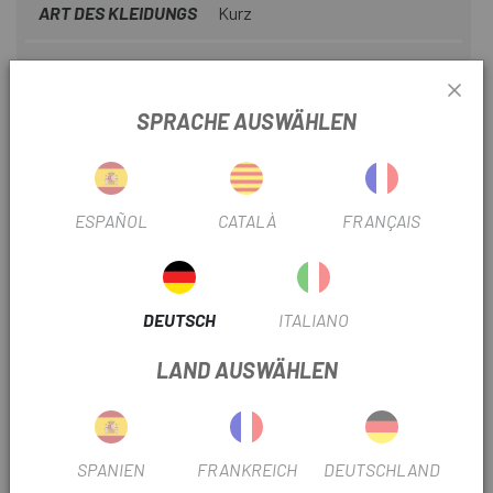
ART DES KLEIDUNGS
Kurz
PRODUKTINFORMATION
SPRACHE AUSWÄHLEN
Diese bib sind darauf ausgelegt, auf jedem terreno
Höchstleistungen zu erbringen und sind die perfekte Wahl
für alle, die bei ihren ambitioniertesten Abenteuern
ESPAÑOL
CATALÀ
FRANÇAIS
Funktionalität, Komfort und Zuverlässigkeit suchen.
DETAILS
DEUTSCH
ITALIANO
- Hochelastisches und anpassungsfähiges Rundgewebe.
LAND AUSWÄHLEN
- Chamois von Elastic Interface®.
- 2 Seitentaschen.
- 1 Netztasche auf der Rückseite.
SPANIEN
FRANKREICH
DEUTSCHLAND