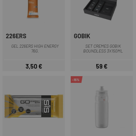
226ERS
GOBIK
GEL 226ERS HIGH ENERGY
SET CREMES GOBIK
76G.
BOUNDLESS 3X150ML
3,50 €
59 €
Preu
Preu
-15%