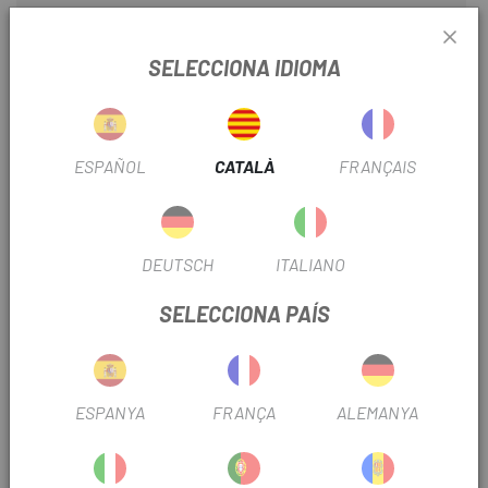
TIPUS PEÇA
Curt
SELECCIONA IDIOMA
INFORMACIÓ DEL PRODUCTE
Preparat per rendir al màxim a qualsevol terreno , aquest
ESPAÑOL
CATALÀ
FRANÇAIS
culotte és l'elecció perfecta per als que busquen
funcionalitat, comoditat i fiabilitat en les seves aventures
més ambicioses.
DEUTSCH
ITALIANO
DETALLS
SELECCIONA PAÍS
- Teixit circular molt elàstic i adaptable.
- Badana by Elastic Interface®.
ESPANYA
FRANÇA
ALEMANYA
- 2 butxaques laterals.
- 1 butxaca posterior de reixeta.