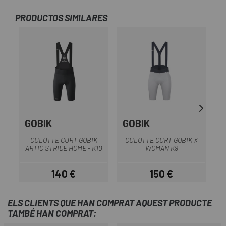
PRODUCTOS SIMILARES
GOBIK
GOBIK
G
CULOTTE CURT GOBIK
CULOTTE CURT GOBIK X
ARTIC STRIDE HOME - K10
WOMAN K9
140 €
150 €
Preu
Preu
ELS CLIENTS QUE HAN COMPRAT AQUEST PRODUCTE
TAMBÉ HAN COMPRAT: