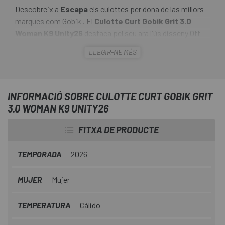
Descobreix a
Escapa
els culottes per dona de las millors
marques com Gobik . El
Culotte Curt Gobik Grit 3.0
Woman K9 Unity26
destaca pel seu ara l'ús disseny Off -
road, bikepacking i aventures de llarga distància, manté
LLEGIR-NE MÉS
els seus elements clau com les butxaques laterals i la
butxaca del darrere en reixeta, ara redissenyat per
integrar-se millor al panell del darrere, facilitant l'accés i
augmentant la seva selló .
INFORMACIÓ SOBRE CULOTTE CURT GOBIK GRIT
3.0 WOMAN K9 UNITY26
FITXA DE PRODUCTE
TEMPORADA
2026
MUJER
Mujer
TEMPERATURA
Cálido