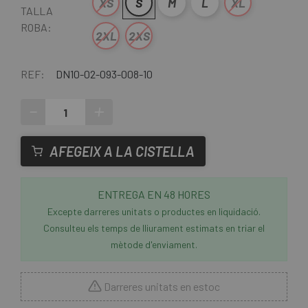
XS
S
M
L
XL
TALLA
ROBA:
2XL
2XS
REF:
DN10-02-093-008-10
-
+
AFEGEIX A LA CISTELLA
ENTREGA EN 48 HORES
Excepte darreres unitats o productes en liquidació.
Consulteu els temps de lliurament estimats en triar el
mètode d'enviament.
Darreres unitats en estoc