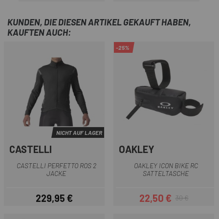
KUNDEN, DIE DIESEN ARTIKEL GEKAUFT HABEN,
KAUFTEN AUCH:
-25%
NICHT AUF LAGER
CASTELLI
OAKLEY
CASTELLI PERFETTO ROS 2
OAKLEY ICON BIKE RC
JACKE
SATTELTASCHE
229,95 €
22,50 €
30 €
Preis
Preis
Regulärer Preis