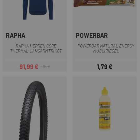
RAPHA
POWERBAR
RAPHA HERREN CORE
POWERBAR NATURAL ENERGY
THERMAL LANGARMTRIKOT
MÜSLIRIEGEL
91,99 €
1,79 €
115 €
Preis
Regulärer Preis
Preis