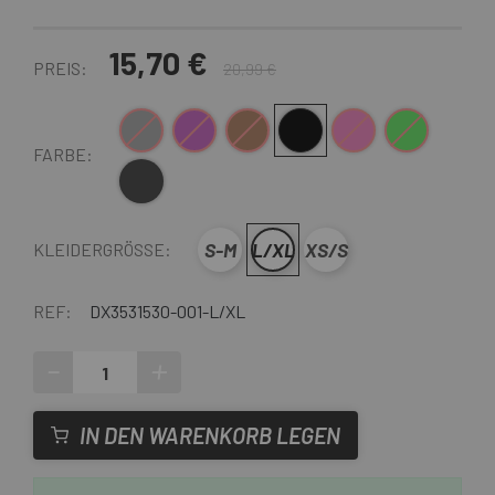
15,70 €
PREIS:
20,99 €
Grau
Lila
Braun
Schwarz
Rosa
Grün
FARBE:
Dunkelgrau
S-M
L/XL
XS/S
KLEIDERGRÖSSE:
REF:
DX3531530-001-L/XL
-
+
IN DEN WARENKORB LEGEN