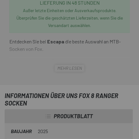
LIEFERUNG IN 48 STUNDEN
Außer letzte Einheiten oder Ausverkaufsprodukte.
Überprüfen Sie die geschätzten Lieferzeiten, wenn Sie die
Versandart auswählen.
Entdecken Sie bei
Escapa
die beste Auswahl an MTB-
Socken von Fox.
Mit ihrer nüchternen Ästhetik und dem legendären Fox-Stil
MEHR LESEN
erfüllen die
Fox 8 Ranger Socken
ihre Funktion mit
Komfort und ohne Komplikationen. Seine Mesh-Bereiche
bieten ein außergewöhnliches Maß an Atmungsaktivität
und Belüftung zu einem sehr wettbewerbsfähigen preis .
INFORMATIONEN ÜBER UNS FOX 8 RANGER
Wenn der Trail anspruchsvoll wird, sorgen die gepolsterte
SOCKEN
Ferse und Zehen für Komfort und dank ihres gerippten
oberen Bandes bleiben diese Socken immer auf der Höhe,
PRODUKTBLATT
auf der Sie sie anziehen.
BAUJAHR
2025