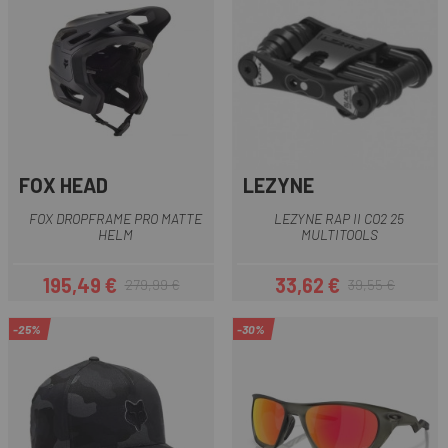
FOX HEAD
LEZYNE
FOX DROPFRAME PRO MATTE
LEZYNE RAP II CO2 25
HELM
MULTITOOLS
195,49 €
33,62 €
279,99 €
39,55 €
Preis
Regulärer Preis
Preis
Regulärer Preis
-25%
-30%