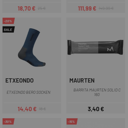
18,70 €
111,99 €
25 €
149,99 €
Preis
Regulärer Preis
Preis
Regulärer Preis
-20%
SALE
ETXEONDO
MAURTEN
BARRITA MAURTEN SOLID C
ETXEONDO BERO SOCKEN
160
14,40 €
3,40 €
18 €
Preis
Regulärer Preis
Preis
-30%
-15%