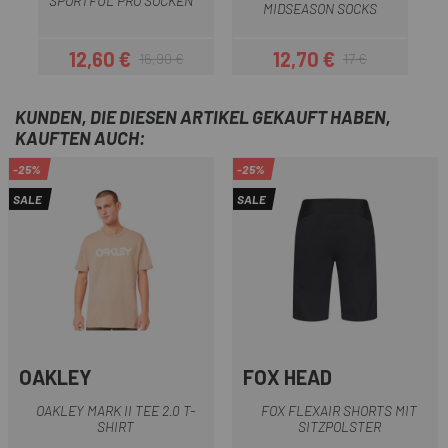
SPORTFUL PRO SOCKEN
MIDSEASON SOCKS
12,60 €
12,70 €
16,90 €
17 €
Preis
Regulärer Preis
Preis
Regulärer Preis
KUNDEN, DIE DIESEN ARTIKEL GEKAUFT HABEN,
KAUFTEN AUCH:
-25%
-25%
SALE
SALE
OAKLEY
FOX HEAD
OAKLEY MARK II TEE 2.0 T-
FOX FLEXAIR SHORTS MIT
SHIRT
SITZPOLSTER