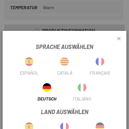
TEMPERATUR
Warm
PRODUKTINFORMATION
Spezifikationen:
SPRACHE AUSWÄHLEN
Mesh-Zonen zur Verbesserung der Atmungsaktivität
Die Kompressionszone zur Unterstützung des
ESPAÑOL
CATALÀ
FRANÇAIS
Fußgewölbes verbessert die Passform und den Komfort
Das gerippte Oberband rutscht nicht herunter, egal wie hart
der Trail wird
DEUTSCH
ITALIANO
Flache Nähte im Zehenbereich für mehr Komfort
LAND AUSWÄHLEN
Unisex-Größe
Uni: 71 % Nylon, 12 % Baumwolle, 11 % Polyester, 6 %