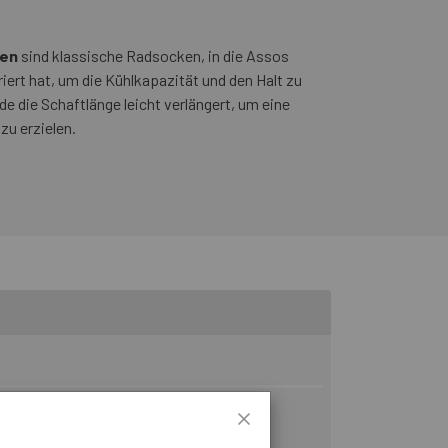
ken
sind klassische Radsocken, in die Assos
riert hat, um die Kühlkapazität und den Halt zu
e die Schaftlänge leicht verlängert, um eine
zu erzielen.