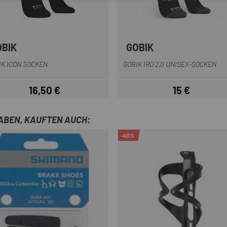
OBIK
GOBIK
Weiß
Dunkelgrau
Dunkelblau
weiß Blau
Weiß
Mattschwa
Schwa
+4
IK ICON SOCKEN
GOBIK IRO 2.0 UNISEX-SOCKEN
16,50 €
15 €
Preis
Preis
HABEN, KAUFTEN AUCH:
-40%