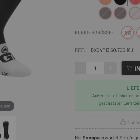
Dunkelgrau
Dunkelgrau
weiß g
XS
KLEIDERGRÖSSE:
REF:
DX04P13.60.700.18.II
-
+
I
LIEFE
Außer letzte Einheiten o
geschätzten Lieferzei
rößern
Nur no
Bei
Escapa
erwartet Sie ein g