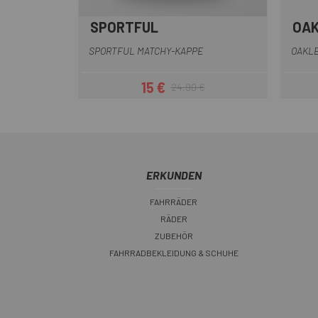
SPORTFUL
OA
Blau
Schwarz
Dunkelgrün
Dunkelrot
SPORTFUL MATCHY-KAPPE
OAKLE
15 €
24,90 €
Preis
Regulärer Preis
ERKUNDEN
FAHRRÄDER
RÄDER
ZUBEHÖR
FAHRRADBEKLEIDUNG & SCHUHE