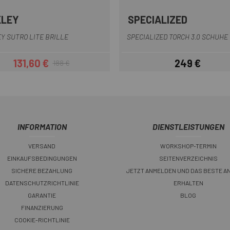
KLEY
SPECIALIZED
Braun schwarz
Schwarz
Blau
Weiß
Schwarz
Dunkelg
Lil
Y SUTRO LITE BRILLE
SPECIALIZED TORCH 3.0 SCHUHE
131,60 €
249 €
188 €
Preis
Regulärer Preis
Preis
INFORMATION
DIENSTLEISTUNGEN
VERSAND
WORKSHOP-TERMIN
EINKAUFSBEDINGUNGEN
SEITENVERZEICHNIS
SICHERE BEZAHLUNG
JETZT ANMELDEN UND DAS BESTE A
DATENSCHUTZRICHTLINIE
ERHALTEN
GARANTIE
BLOG
FINANZIERUNG
COOKIE-RICHTLINIE