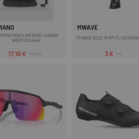
MANO
MWAVE
Schwarz
IMANO R55C4 BR-9000 CARBON
M-WAVE BC32 75 MM FLASCHEN
BREMSSCHUHE
17,10 €
3 €
17,99 €
5 €
Preis
Regulärer Preis
Preis
Regulärer Pr