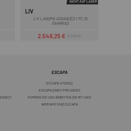
NICHT AUF LAGER
LIV
rün
a-Rosa
BORDEAUX
LIV LANGMA ADVANCED 1 PC 25
FAHRRAD
2.549,25 €
3.399 €
Preis
Regulärer Preis
ESCAPA
ESCAPA STORES
ESCAPA EINES FREUNDES
NGEBOT
KOMMEN SIE UND ARBEITEN SIE MIT UNS!
WER WIR SIND ESCAPA