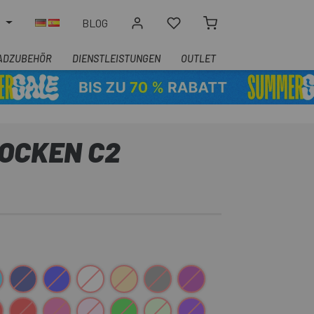
N
BLOG
ADZUBEHÖR
DIENSTLEISTUNGEN
OUTLET
SOCKEN C2
u
unkelblau
weiß Blau
Weiß
Creme
Grau
Lila
rot-Weiss
Rosa
Rosa-Weiß
Grün
Grün Weiß
Violett