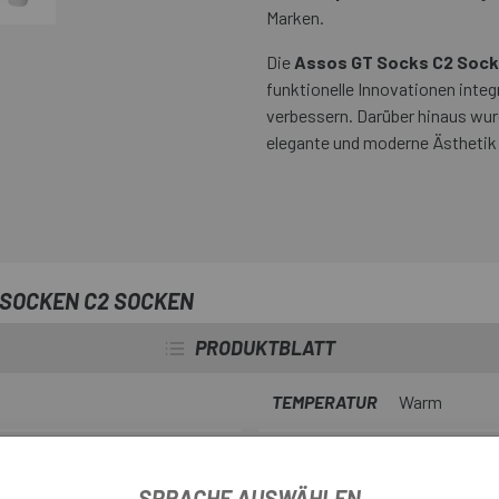
Marken.
Die
Assos GT Socks C2 Soc
funktionelle Innovationen integ
verbessern. Darüber hinaus wurd
elegante und moderne Ästhetik 
 SOCKEN C2 SOCKEN
PRODUKTBLATT
TEMPERATUR
Warm
SPRACHE AUSWÄHLEN