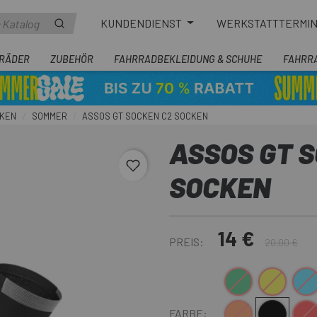
KUNDENDIENST
WERKSTATTTERMI
RÄDER
ZUBEHÖR
FAHRRADBEKLEIDUNG & SCHUHE
FAHRR
KEN
SOMMER
ASSOS GT SOCKEN C2 SOCKEN
ASSOS GT 
favorite_border
SOCKEN
14 €
PREIS:
20,00 €
Olivgrün
Gelb
Bla
D
Orange
Schwarz
Rot
FARBE: