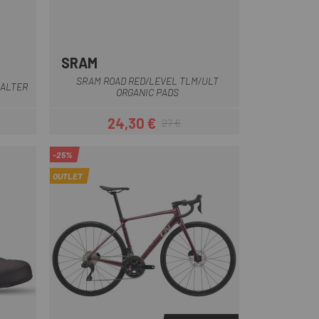
SRAM
SRAM ROAD RED/LEVEL TLM/ULT
HALTER
ORGANIC PADS
24,30 €
27 €
eis
Preis
Regulärer Preis
-25%
OUTLET