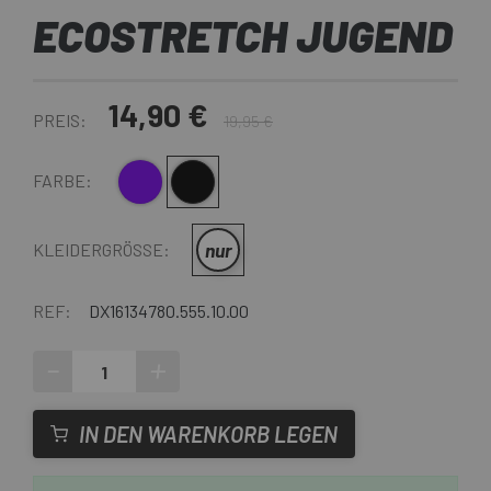
ECOSTRETCH JUGEND
14,90 €
PREIS:
19,95 €
Violett
Multi
FARBE:
nur
KLEIDERGRÖSSE:
REF:
DX16134780.555.10.00
-
+
IN DEN WARENKORB LEGEN