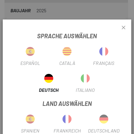
Sie nicht ohne es aus dem Haus!
BAUJAHR
2025
PRODUKTINFORMATION
SPRACHE AUSWÄHLEN
Das neu erfundene BUFF ® Multifunktionstuch: recycelte
Materialien, Sonnenschutz, ultra-elastisch, nahtlos.
ESPAÑOL
CATALÀ
FRANÇAIS
Ultra-Stretch-Technologie: 4-Wege-Stretch-Passform.
Für Kinder konzipiert.
DEUTSCH
ITALIANO
LSF 50 – Bietet UV-Schutz gemäß AS/NZ4399:2017. CE-
zertifizierte persönliche Schutzausrüstung (PSA) gegen
LAND AUSWÄHLEN
natural UV-Strahlung mit einem LSF >50 (98 % UV-Schutz).
Der Schutz kann geschwächt sein.
Hergestellt aus 95 % recyceltem Material.
SPANIEN
FRANKREICH
DEUTSCHLAND