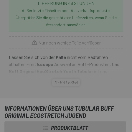
LIEFERUNG IN 48 STUNDEN
Außer letzte Einheiten oder Ausverkaufsprodukte.
Überprüfen Sie die geschätzten Lieferzeiten, wenn Sie die
Versandart auswählen.
Nur noch wenige Teile verfügbar
Lassen Sie sich von der Kälte nicht vom Radfahren
abhalten – mit
Escapa
Auswahl an Buff -Produkten. Das
Buff Original EcoStretch Youth Tubular
ist das
vielseitigste Accessoire jam Zeiten. Es besteht zu 95 %
MEHR LESEN
aus recyceltem Material, leitet Feuchtigkeit ab und bietet
einen von der Skin Cancer Foundation empfohlenen
Sonnenschutzfaktor 50. Dank des nahtlosen 4-Wege-
Stretch-Designs bietet es mehr als 12 verschiedene
INFORMATIONEN ÜBER UNS TUBULAR BUFF
Tragemöglichkeiten. Drehen, falten oder wenden – das
ORIGINAL ECOSTRETCH JUGEND
Original schützt Sie in jeder Situation, egal ob heiß, kalt,
PRODUKTBLATT
windig oder sonnig ... während Sie Ihre las genießen. Gehen