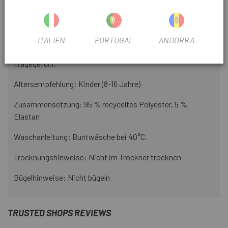
Sein Sonnenschutz erfüllt die Kriterien The Skin Cancer
Foundation.
Der Stoff leitet Schweiß und Feuchtigkeit vom Körper weg
ITALIEN
PORTUGAL
ANDORRA
und sorgt so für ein trockenes und angenehmes
Tragegefühl.
Altersempfehlung: Kinder (8-16 Jahre)
Zusammensetzung: 95 % recyceltes Polyester, 5 %
Elastan
Waschanleitung: Buntwäsche bei 40°C.
Trocknungshinweise: Nicht im Trockner trocknen
Bügelhinweise: Nicht bügeln
TRUSTED SHOPS REVIEWS