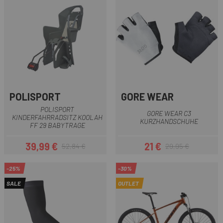
POLISPORT
GORE WEAR
POLISPORT
GORE WEAR C3
KINDERFAHRRADSITZ KOOLAH
KURZHANDSCHUHE
FF 29 BABYTRAGE
39,99 €
21 €
52,84 €
29,95 €
Preis
Regulärer Preis
Preis
Regulärer Preis
-25%
-30%
SALE
OUTLET