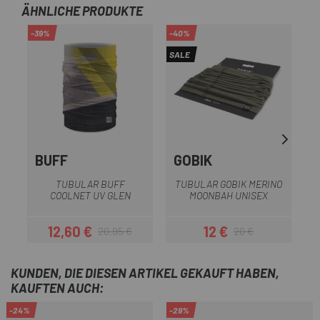
ÄHNLICHE PRODUKTE
-39%
-40%
SALE
BUFF
GOBIK
G
T
TUBULAR BUFF
TUBULAR GOBIK MERINO
M
COOLNET UV GLEN
MOONBAH UNISEX
12,60 €
12 €
20,95 €
20 €
Preis
Regulärer Preis
Preis
Regulärer Preis
KUNDEN, DIE DIESEN ARTIKEL GEKAUFT HABEN,
KAUFTEN AUCH:
-24%
-29%