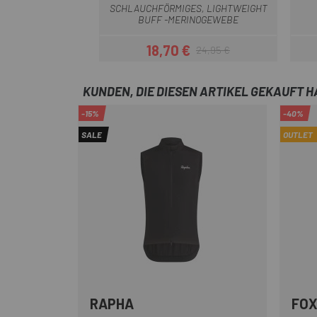
SCHLAUCHFÖRMIGES, LIGHTWEIGHT
BUFF -MERINOGEWEBE
18,70 €
24,95 €
Preis
Regulärer Preis
KUNDEN, DIE DIESEN ARTIKEL GEKAUFT 
-15%
-40%
SALE
OUTLET
RAPHA
FOX
Dunkelblau
Braun
Schwarz-Weiss
Grün Weiß