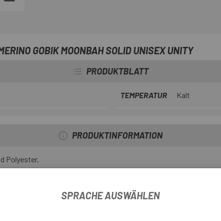
Materials: Wärmeregulierung, F
Tragegefühl. Sein dehnbares, 
vielseitigen Accessoire, ideal f
ERINO GOBIK MOONBAH SOLID UNISEX UNITY
PRODUKTBLATT
TEMPERATUR
Kalt
PRODUKTINFORMATION
d Polyester.
tivität.
SPRACHE AUSWÄHLEN