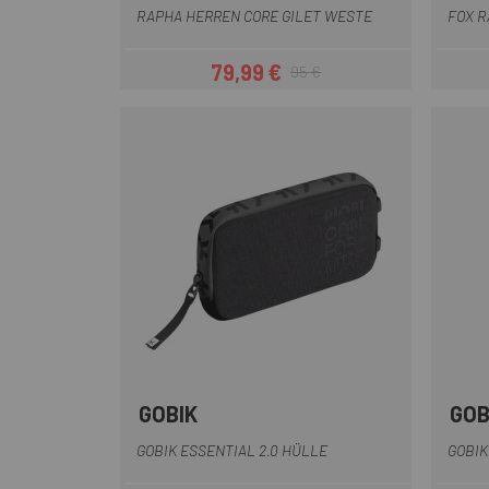
RAPHA HERREN CORE GILET WESTE
FOX 
79,99 €
95 €
Preis
Regulärer Preis
GOBIK
GOB
Weiß
Schwarz
Grün
GOBIK ESSENTIAL 2.0 HÜLLE
GOBIK