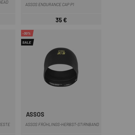
HEAD
ASSOS ENDURANCE CAP P1
35 €
eis
Preis
-30%
SALE
ASSOS
b
Schwarz
WESTE
ASSOS FRÜHLINGS-HERBST-STIRNBAND