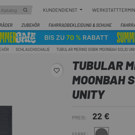
KUNDENDIENST
WERKSTATTTERMI
RÄDER
ZUBEHÖR
FAHRRADBEKLEIDUNG & SCHUHE
FAHRR
EHÖR
SCHLAUCHSCHALIE
TUBULAR MERINO GOBIK MOONBAH SOLID UNI
TUBULAR M
favorite_border
MOONBAH S
UNITY
22 €
PREIS:
Grau
FARBE: