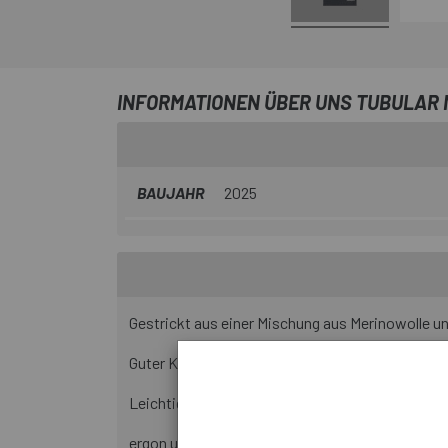
INFORMATIONEN ÜBER UNS TUBULAR M
BAUJAHR
2025
Gestrickt aus einer Mischung aus Merinowolle un
Guter Kälteschutz und hervorragende Atmungsak
Leichtigkeit.
ergon und komfortable Konstruktion.