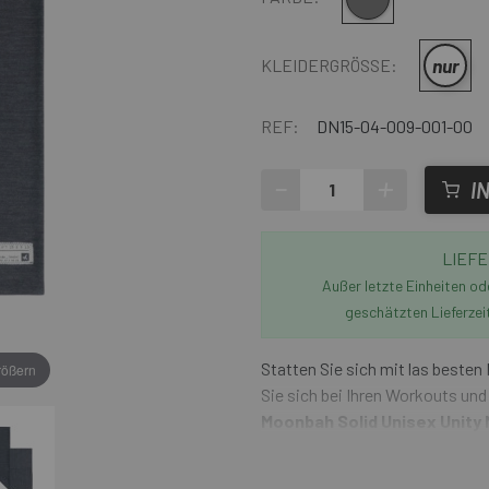
nur
KLEIDERGRÖSSE:
REF:
DN15-04-009-001-00
-
+
I
LIEFE
Außer letzte Einheiten o
geschätzten Lieferzei
Statten Sie sich mit las beste
rößern
Sie sich bei Ihren Workouts und
Moonbah Solid Unisex Unity 
Kombination aus Wärme, Atmung
Merinowolle, bietet dieser Hal