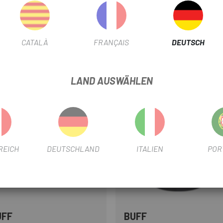
CATALÀ
FRANÇAIS
DEUTSCH
LAND AUSWÄHLEN
-39%
REICH
DEUTSCHLAND
ITALIEN
POR
UFF
BUFF
Violett
Multi
Multi