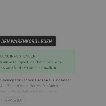
N DEN WARENKORB LEGEN
RUNG IN 48 STUNDEN
der Ausverkaufsprodukte. Überprüfen Sie die
ten, wenn Sie die Versandart auswählen.
n Kleidungsstücken von
Escapa
aus und lassen
 Ausflügen nicht aufhalten. Der
Gobik
Merino Neck Gaiter
ist die perfekte
saktivität und Komfort. Hergestellt aus 70 %
MEHR LESEN
swärmer las natürlichen Eigenschaften dieses