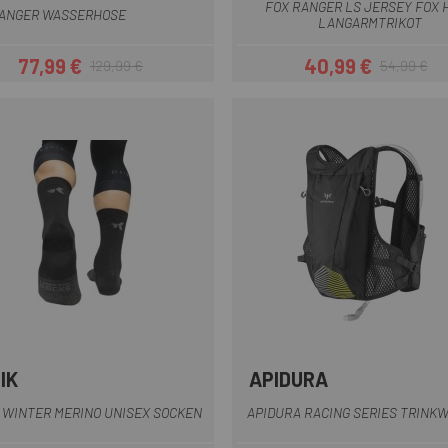
FOX RANGER LS JERSEY FOX 
RANGER WASSERHOSE
LANGARMTRIKOT
77,99 €
40,99 €
129,99 €
54,99 €
Preis
Regulärer Preis
Preis
Regulärer Pr
IK
APIDURA
Olivgrün
Schwarz
Dunkelgrau
Schwarz Gel
 WINTER MERINO UNISEX SOCKEN
APIDURA RACING SERIES TRINK