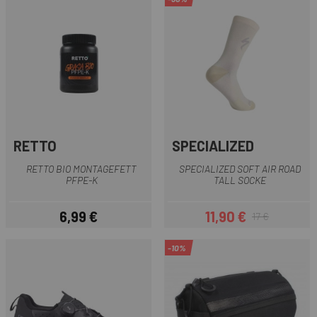
RETTO
SPECIALIZED
RETTO BIO MONTAGEFETT
SPECIALIZED SOFT AIR ROAD
PFPE-K
TALL SOCKE
6,99 €
11,90 €
17 €
Preis
Preis
Regulärer Preis
-10%