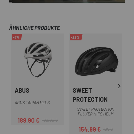
ÄHNLICHE PRODUKTE
-5%
-22%
-1
ABUS
SWEET
PROTECTION
ABUS TAIPAN HELM
SWEET PROTECTION
FLUXER MIPS HELM
189,90 €
199,95 €
Preis
Regulärer Preis
154,99 €
199 €
Preis
Regulärer Preis