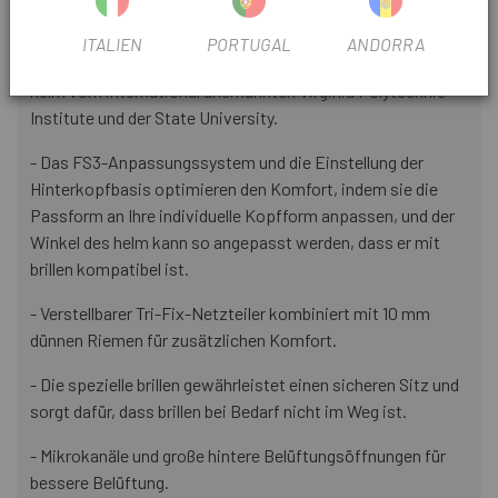
auf das Gehirn übertragen werden.
ITALIEN
PORTUGAL
ANDORRA
- Propero 4 erhielt die höchste 5-Sterne-Virginia Tech®-
helm vom international anerkannten Virginia Polytechnic
Institute und der State University.
- Das FS3-Anpassungssystem und die Einstellung der
Hinterkopfbasis optimieren den Komfort, indem sie die
Passform an Ihre individuelle Kopfform anpassen, und der
Winkel des helm kann so angepasst werden, dass er mit
brillen kompatibel ist.
- Verstellbarer Tri-Fix-Netzteiler kombiniert mit 10 mm
dünnen Riemen für zusätzlichen Komfort.
- Die spezielle brillen gewährleistet einen sicheren Sitz und
sorgt dafür, dass brillen bei Bedarf nicht im Weg ist.
- Mikrokanäle und große hintere Belüftungsöffnungen für
bessere Belüftung.