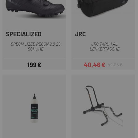
SPECIALIZED
JRC
SPECIALIZED RECON 2.0 25
JRC TARU 1,4L
SCHUHE
LENKERTASCHE
199 €
40,46 €
44,95 €
Preis
Preis
Regulärer Preis