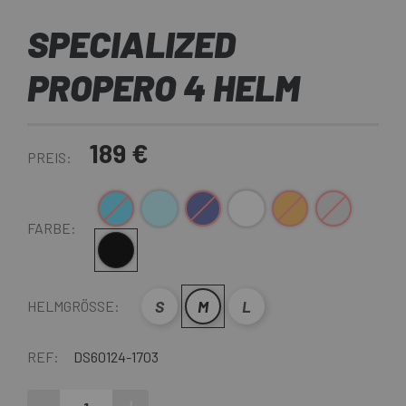
SPECIALIZED
PROPERO 4 HELM
189 €
PREIS:
Blau
Hellblau
Dunkelblau
Weiß
Bronze
Graugelb
FARBE:
Schwarz
S
M
L
HELMGRÖSSE:
REF:
DS60124-1703
-
+