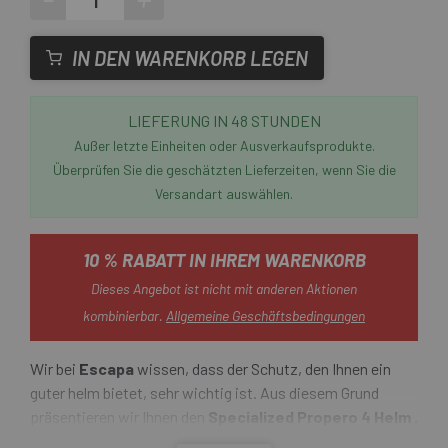
IN DEN WARENKORB LEGEN
LIEFERUNG IN 48 STUNDEN
Außer letzte Einheiten oder Ausverkaufsprodukte.
Überprüfen Sie die geschätzten Lieferzeiten, wenn Sie die
Versandart auswählen.
10 % RABATT IN IHREM WARENKORB
Dieses Angebot ist nicht mit anderen Aktionen
kombinierbar.
Allgemeine Geschäftsbedingungen
Wir bei
Escapa
wissen, dass der Schutz, den Ihnen ein
guter helm bietet, sehr wichtig ist. Aus diesem Grund
präsentieren wir Ihnen den
Specialized Propero 4 Helm .