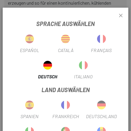
erzeugen und so für einen kontinuierlichen, kühlenden
Luftstrom sorgen.
SPRACHE AUSWÄHLEN
BESSER
Über Aerodynamik und Belüftung hinaus steht der Propero
4 für viel Liebe zum Detail. Wir sind noch einen Schritt
weiter gegangen, indem wir modernste Technologien in
ESPAÑOL
CATALÀ
FRANÇAIS
unsere S-Works-Helme integriert haben, wie zum Beispiel
die MIPS-Technologie für mehr Sicherheit und ein
Passformsystem, das für ganztägigen Komfort ausgelegt
DEUTSCH
ITALIANO
ist. Der Propero 4 erfüllt nicht nur die Erwartungen;
definiert sie neu.
LAND AUSWÄHLEN
EIGENSCHAFTEN
- Mips Evolve Solution ist eine reibungsarme Schicht, die
eine Gleitbewegung von 10 bis 15 mm in alle Richtungen
SPANIEN
FRANKREICH
DEUTSCHLAND
ermöglicht. Studien deuten darauf hin, dass dadurch ein Teil
der Rotationskräfte reduziert wird, die bei schrägen Stößen