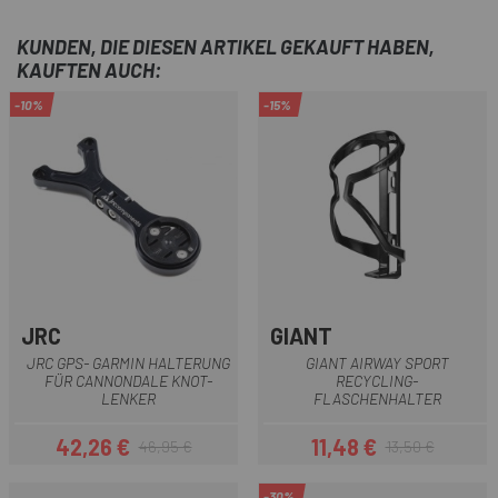
KUNDEN, DIE DIESEN ARTIKEL GEKAUFT HABEN,
KAUFTEN AUCH:
-10%
-15%
JRC
GIANT
JRC GPS- GARMIN HALTERUNG
GIANT AIRWAY SPORT
FÜR CANNONDALE KNOT-
RECYCLING-
LENKER
FLASCHENHALTER
42,26 €
11,48 €
46,95 €
13,50 €
Preis
Regulärer Preis
Preis
Regulärer Preis
-30%