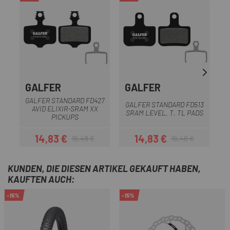
GALFER
GALFER
GALFER STANDARD FD427
GALFER STANDARD FD513
AVID ELIXIR-SRAM XX
SRAM LEVEL, T, TL PADS
PICKUPS
14,83 €
14,83 €
16,48 €
16,48 €
Preis
Regulärer Preis
Preis
Regulärer Preis
KUNDEN, DIE DIESEN ARTIKEL GEKAUFT HABEN,
KAUFTEN AUCH:
-15%
-15%