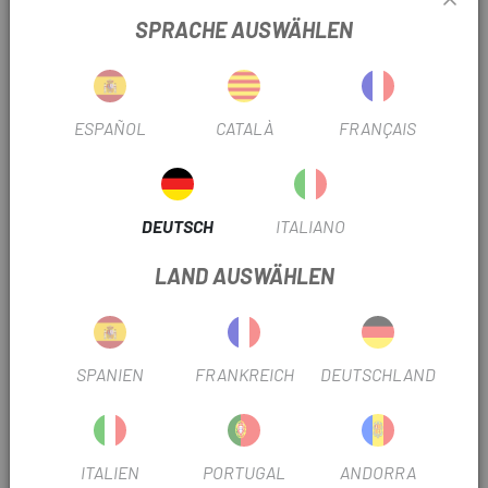
wurde das perfekte Gleichgewicht zwischen Leistung,
SPRACHE AUSWÄHLEN
Geräuschentwicklung und Haltbarkeit erreicht und
ermöglicht ein progressives, aber gleichmäßiges Bremsen.
Mehrzweckmischung mit dem richtigen Kompromiss
zwischen Wirksamkeit und Haltbarkeit. Ideal für alle Arten
ESPAÑOL
CATALÀ
FRANÇAIS
von Situationen und für Benutzer auf Amateurniveau.
Merkmale und Vorteile der neuen Galfer Bike-
Mischungen
DEUTSCH
ITALIANO
. Halbmetallische organische Verbindung (asbestfrei).
LAND AUSWÄHLEN
. Kein Lärm.
. Verbessertes Gefühl, Progressivität und Bremskraft.
SPANIEN
FRANKREICH
DEUTSCHLAND
. Minimierung von Vibrationen im Zyklusteil.
. Weniger Verschleiß der Bremsscheiben.
. Beständigkeit gegen hohe Temperaturen.
ITALIEN
PORTUGAL
ANDORRA