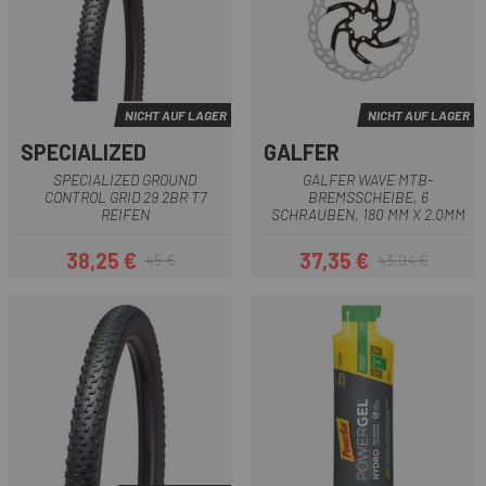
NICHT AUF LAGER
NICHT AUF LAGER
SPECIALIZED
GALFER
SPECIALIZED GROUND
GALFER WAVE MTB-
CONTROL GRID 29 2BR T7
BREMSSCHEIBE, 6
REIFEN
SCHRAUBEN, 180 MM X 2.0MM
38,25 €
37,35 €
45 €
43,94 €
Preis
Regulärer Preis
Preis
Regulärer Preis