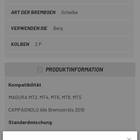
ART DER BREMBSEN
Scheibe
VERWENDEN SIE
Berg
KOLBEN
2 P
PRODUKTINFORMATION
Kompatibilität
MAGURA MT2, MT4, MT6, MT8, MTS
CAMPAGNOLO Alle Bremsen bis 2019
Standardmischung
Ideal für alle Arten von Bedingungen. Mit dieser Mischung