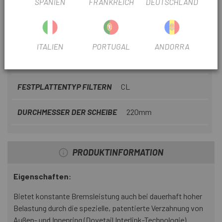
SPANIEN
FRANKREICH
DEUTSCHLAND
BAUJAHR
2023
ART DER BREMBSEN
Scheibe
ITALIEN
PORTUGAL
ANDORRA
VERWENDEN SIE
Berg
FESTPLATTENTYP FILTERN
CL
DURCHMESSER DER SCHEIBE
220mm
PRODUKTINFORMATION
Eigenschaften:
Bietet konstante Bremsleistung auch bei dauerhaft hoher
Belastung durch die spezielle, patentierte Verzahnung von
Außen- und Innenring (Dovetail Interlink-Technologie)