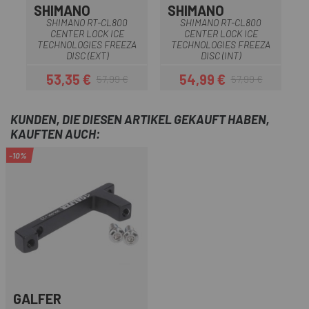
SHIMANO
SHIMANO
SHIMANO RT-CL800
SHIMANO RT-CL800
CENTER LOCK ICE
CENTER LOCK ICE
S
TECHNOLOGIES FREEZA
TECHNOLOGIES FREEZA
DISC (EXT)
DISC (INT)
53,35 €
54,99 €
57,99 €
57,99 €
Preis
Regulärer Preis
Preis
Regulärer Preis
KUNDEN, DIE DIESEN ARTIKEL GEKAUFT HABEN,
KAUFTEN AUCH:
-10%
GALFER