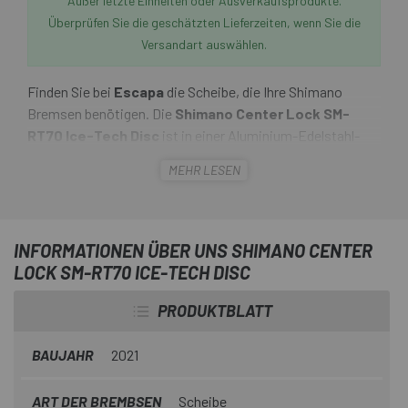
Außer letzte Einheiten oder Ausverkaufsprodukte.
Überprüfen Sie die geschätzten Lieferzeiten, wenn Sie die
Versandart auswählen.
Finden Sie bei
Escapa
die Scheibe, die Ihre Shimano
Bremsen benötigen. Die
Shimano Center Lock SM-
RT70 Ice-Tech Disc
ist in einer Aluminium-Edelstahl-
Sandwichkonstruktion gefertigt und sorgt daher für
MEHR LESEN
optimale Bremsleistung bei trockenen und nassen
Bedingungen.
Durch den Aluminiumkern wird die Wärmeableitung
INFORMATIONEN ÜBER UNS SHIMANO CENTER
verbessert, was die Stabilität deutlich erhöht. Der Alu
LOCK SM-RT70 ICE-TECH DISC
Spider erzeugt eine hohe Steifigkeit, sodass sich die
Scheibe kaum verformt und lästiges Schleifen weitgehend
PRODUKTBLATT
vermieden wird.
BAUJAHR
2021
Mit der Centerlock-Halterung ist eine einfache Montage an
allen Centerlock-Naben möglich.
ART DER BREMBSEN
Scheibe