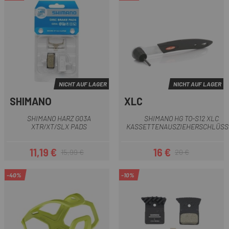
NICHT AUF LAGER
NICHT AUF LAGER
SHIMANO
XLC
SHIMANO HARZ G03A
SHIMANO HG TO-S12 XLC
XTR/XT/SLX PADS
KASSETTENAUSZIEHERSCHLÜSS
11,19 €
16 €
15,99 €
20 €
Preis
Regulärer Preis
Preis
Regulärer Preis
-40%
-10%