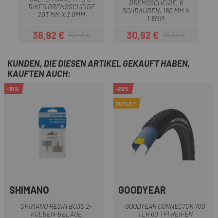
BREMSSCHEIBE, 6
BIKES BREMSSCHEIBE
SCHRAUBEN, 160 MM X
203 MM X 2.0MM
1.8MM
36,92 €
30,92 €
43,43 €
36,38 €
Preis
Regulärer Preis
Preis
Regulärer Preis
KUNDEN, DIE DIESEN ARTIKEL GEKAUFT HABEN,
KAUFTEN AUCH:
-10%
-29%
OUTLET
SHIMANO
GOODYEAR
SHIMANO RESIN B03S 2-
GOODYEAR CONNECTOR 700
KOLBEN-BELÄGE
TLR 60 TPI REIFEN