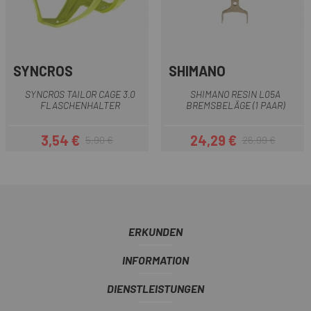
SYNCROS
SHIMANO
SYNCROS TAILOR CAGE 3.0
SHIMANO RESIN L05A
FLASCHENHALTER
BREMSBELÄGE (1 PAAR)
3,54 €
24,29 €
5,90 €
26,99 €
Preis
Regulärer Preis
Preis
Regulärer Preis
ERKUNDEN
INFORMATION
DIENSTLEISTUNGEN