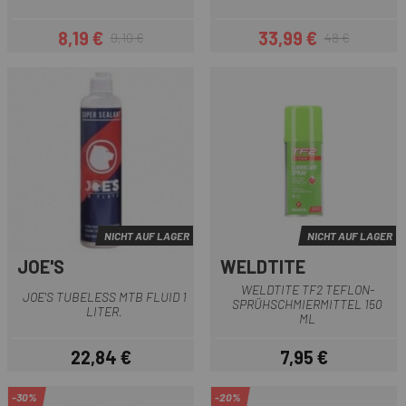
8,19 €
33,99 €
9,10 €
48 €
Preis
Regulärer Preis
Preis
Regulärer Preis
NICHT AUF LAGER
NICHT AUF LAGER
JOE'S
WELDTITE
WELDTITE TF2 TEFLON-
JOE'S TUBELESS MTB FLUID 1
SPRÜHSCHMIERMITTEL 150
LITER.
ML
22,84 €
7,95 €
Preis
Preis
-30%
-20%