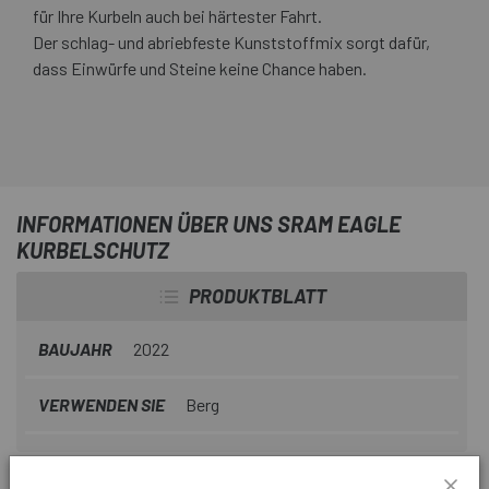
für Ihre Kurbeln auch bei härtester Fahrt.
Der schlag- und abriebfeste Kunststoffmix sorgt dafür,
dass Einwürfe und Steine keine Chance haben.
INFORMATIONEN ÜBER UNS SRAM EAGLE
KURBELSCHUTZ
PRODUKTBLATT
BAUJAHR
2022
VERWENDEN SIE
Berg