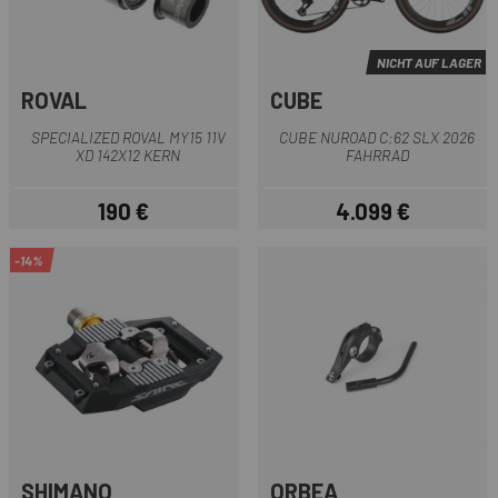
NICHT AUF LAGER
ROVAL
CUBE
SPECIALIZED ROVAL MY15 11V
CUBE NUROAD C:62 SLX 2026
XD 142X12 KERN
FAHRRAD
190 €
4.099 €
Preis
Preis
-14%
SHIMANO
ORBEA