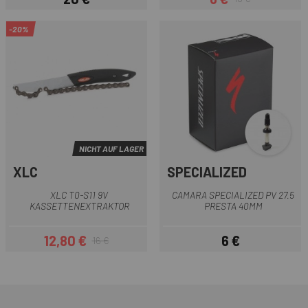
Preis
Preis
Regulärer Preis
-20%
NICHT AUF LAGER
XLC
SPECIALIZED
XLC T0-S11 9V
CAMARA SPECIALIZED PV 27.5
KASSETTENEXTRAKTOR
PRESTA 40MM
12,80 €
6 €
16 €
Preis
Regulärer Preis
Preis