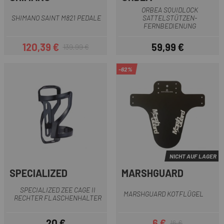
ORBEA SQUIDLOCK
SHIMANO SAINT M821 PEDALE
SATTELSTÜTZEN-
FERNBEDIENUNG
120,39 €
59,99 €
139,99 €
Preis
Regulärer Preis
Preis
-62%
NICHT AUF LAGER
SPECIALIZED
MARSHGUARD
SPECIALIZED ZEE CAGE II
MARSHGUARD KOTFLÜGEL
RECHTER FLASCHENHALTER
20 €
6 €
16 €