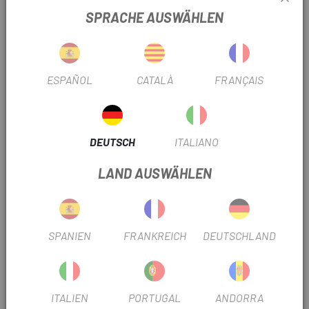
PRODUKTINFORMATION
SPRACHE AUSWÄHLEN
Technische Spezifikationen:
ESPAÑOL
CATALÀ
FRANÇAIS
Plastik
Kompatibilität: SRAM XX1 / X01 Eagle Carbon Kurbeln
Schwarz
DEUTSCH
ITALIANO
Ungefähres Gewicht: 15 g
LAND AUSWÄHLEN
TRUSTED SHOPS REVIEWS
SPANIEN
FRANKREICH
DEUTSCHLAND
ÄHNLICHE PRODUKTE
-20%
-20%
ITALIEN
PORTUGAL
ANDORRA