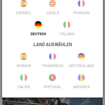
ESPAÑOL
CATALÀ
FRANÇAIS
Alle Roubaix anzeigen
DEUTSCH
ITALIANO
LAND AUSWÄHLEN
SPANIEN
FRANKREICH
DEUTSCHLAND
AETHOS
ITALIEN
PORTUGAL
ANDORRA