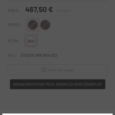
467,50 €
PREIS:
550,00 €
Schwarz-Weiss
Schwarzgrau
FARBE:
Nur
KERN:
REF:
DY2200.1918.804.002
Nicht auf Lager
BENACHRICHTIGE MICH, WENN ES VERFÜGBAR IST