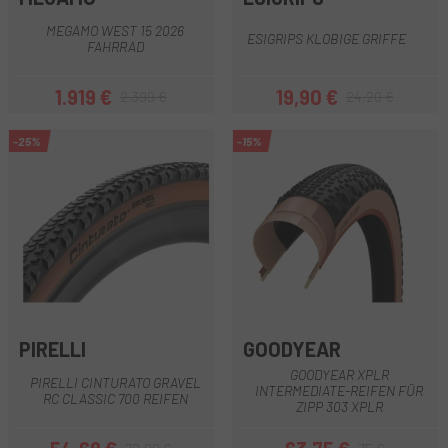
MEGAMO WEST 15 2026
ESIGRIPS KLOBIGE GRIFFE
FAHRRAD
1.919 €
19,90 €
2.399 €
24,20 €
Preis
Regulärer Preis
Preis
Regulärer Preis
-25%
-15%
PIRELLI
GOODYEAR
GOODYEAR XPLR
PIRELLI CINTURATO GRAVEL
INTERMEDIATE-REIFEN FÜR
RC CLASSIC 700 REIFEN
ZIPP 303 XPLR