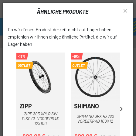
ÄHNLICHE PRODUKTE
Da wir dieses Produkt derzeit nicht auf Lager haben,
empfehlen wir Ihnen einige ähnliche "Artikel, die wir auf
Lager haben
-15%
-18%
-15%
OUTLET
OUTLET
favori
ZIPP
SHIMANO
RO
ZIPP 303 XPLR SW
SHIMANO GRX RX880
ROV
DISC CL VORDERRAD
VORDERRAD 100X12
12X100