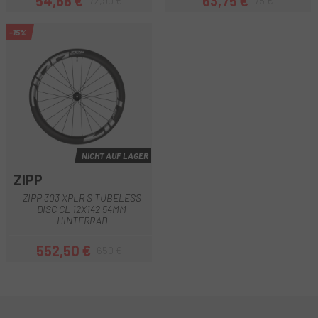
54,68 €
63,75 €
72,90 €
75 €
Preis
Regulärer Preis
Preis
Regulärer Preis
-15%
NICHT AUF LAGER
ZIPP
ZIPP 303 XPLR S TUBELESS
DISC CL 12X142 54MM
HINTERRAD
552,50 €
650 €
Preis
Regulärer Preis