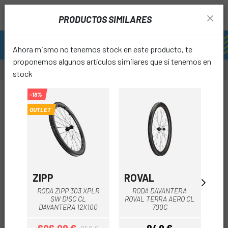
PRODUCTOS SIMILARES
Ahora mismo no tenemos stock en este producto, te
proponemos algunos artículos similares que sí tenemos en
stock
-15%
-18%
-15%
OUTLET
OUTL
favori
ZIPP
ROVAL
SH
RODA ZIPP 303 XPLR
RODA DAVANTERA
R
SW DISC CL
ROVAL TERRA AERO CL
R
DAVANTERA 12X100
700C