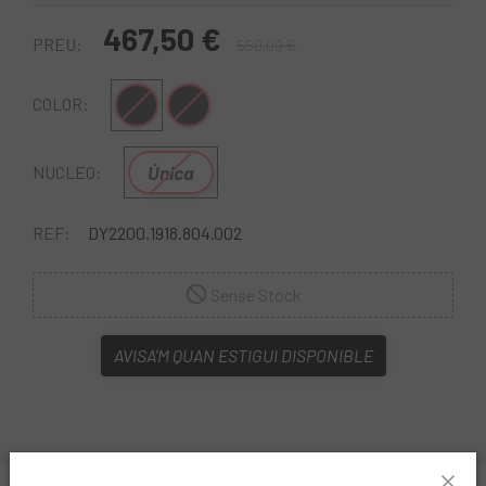
467,50 €
PREU:
550,00 €
Negre-Blanc
Negre-Gris
COLOR:
Única
NUCLEO:
REF:
DY2200.1918.804.002
Sense Stock
AVISA'M QUAN ESTIGUI DISPONIBLE