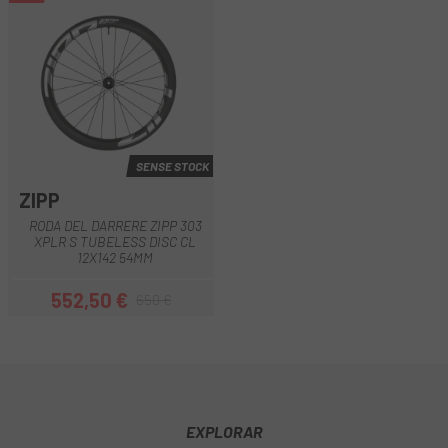
SENSE STOCK
ZIPP
RODA DEL DARRERE ZIPP 303
XPLR S TUBELESS DISC CL
12X142 54MM
552,50 €
650 €
Preu
Preu regular
EXPLORAR