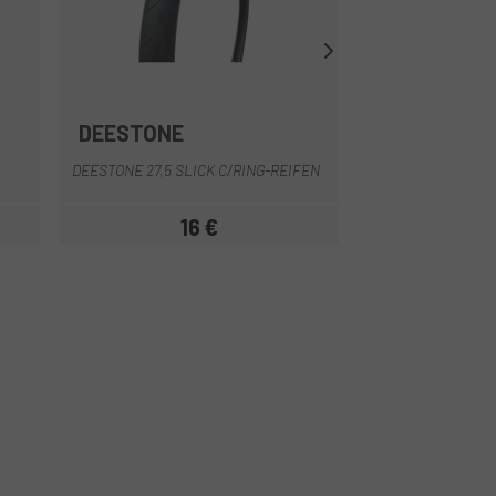
DEESTONE
MICHELIN
Schwarz
DEESTONE 27,5 SLICK C/RING-REIFEN
MICHELIN COUNTR
16 €
17,
Preis