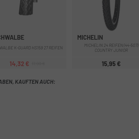
CHWALBE
MICHELIN
Multi
MICHELIN 24 REIFEN (44-507)
WALBE K-GUARD HS159 27 REIFEN
COUNTRY JUNIOR
14,32 €
15,95 €
17,90 €
Preis
Regulärer Preis
Preis
HABEN, KAUFTEN AUCH: