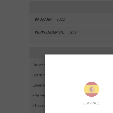
BAUJAHR
2022
VERWENDEN SIE
Urban
Die Abdeckung ist für alle Geländearten geeignet
Solide Abdeckung mit großer Haltbarkeit.
Eigenschaften:
- Verwendung: MTB, Straße, Stadt
ESPAÑOL
- Maße: 26x1,75