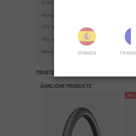
- ETRTO: 47-559
- Kompatibel für E-Bikes
- TPI: 3/80
- PSI: 45-58
- Gewicht: 805 g
SPANIEN
FRANK
TRUSTED SHOPS REVIEWS
ÄHNLICHE PRODUKTE
-20%