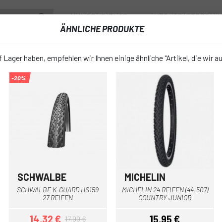
KUNDENDIENST
WERKSTATTTERMI
ÄHNLICHE PRODUKTE
RÄDER
ZUBEHÖR
FAHRRADBEKLEIDUNG & SCHUHE
FAHRR
 Lager haben, empfehlen wir Ihnen einige ähnliche "Artikel, die wir a
-20%
INENTAL RIDE TOUR 26 STARRREIFEN
CONTINENTA
favorite_border
STARRREIF
17,96 €
PREIS:
23,95
SCHWALBE
MICHELIN
Multi
SCHWALBE K-GUARD HS159
MICHELIN 24 REIFEN (44-507)
Schwarz Braun
FARBE:
27 REIFEN
COUNTRY JUNIOR
14,32 €
15,95 €
17,90 €