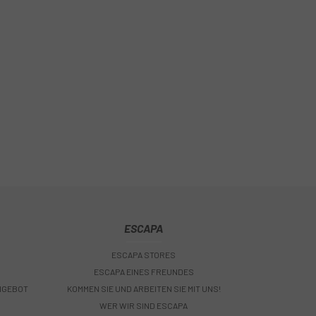
ESCAPA
ESCAPA STORES
ESCAPA EINES FREUNDES
NGEBOT
KOMMEN SIE UND ARBEITEN SIE MIT UNS!
WER WIR SIND ESCAPA