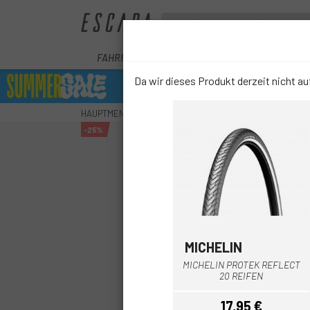
FAHRRÄDER
E-BIKE
KOMPONENTEN
Da wir dieses Produkt derzeit nicht auf
HAUPTMENU
RÄDER
REIFEN
CITY REIFE
CONT
-25%
MICHELIN
MICHELIN PROTEK REFLECT
20 REIFEN
17,95 €