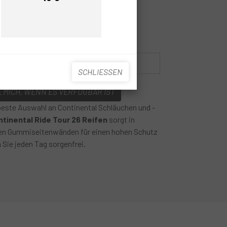
Preis
Preis
5
Nicht auf Lager
SCHLIESSEN
 MICH, WENN ES VERFÜGBAR IST
beste Auswahl an Continental Schläuchen und -
tinental Ride Tour 26 Reifen
sorgt in
ten Gummiseitenwänden für einen hohen Schutz
 Sie jeden Tag sorgenfrei.