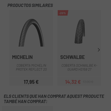
PRODUCTOS SIMILARES
-20%
MICHELIN
SCHWALBE
M
COBERTA MICHELIN
COBERTA SCHWALBE K-
PROTEK REFLECT 20
GUARD HS159 27
17,95 €
14,32 €
17,90 €
Preu
Preu
Preu regular
ELS CLIENTS QUE HAN COMPRAT AQUEST PRODUCTE
TAMBÉ HAN COMPRAT: