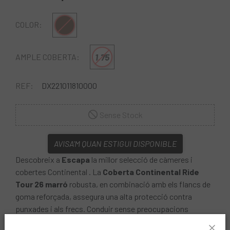
Negro-Marron
COLOR:
1.75
AMPLE COBERTA:
REF:
DX221011810000
Sense Stock
AVISA'M QUAN ESTIGUI DISPONIBLE
Descobreix a
Escapa
la millor selecció de càmeres i
cobertes Continental . La
Coberta Continental Ride
Tour 26 marró
robusta, en combinació amb els flancs de
goma reforçada, assegura una alta protecció contra
punxades i als frecs. Conduir sense preocupacions
diàriament.