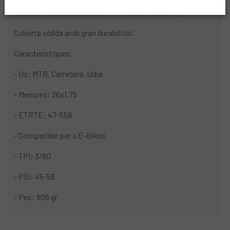
La coberta és adequada per a tot tipus de terreny.
Coberta sòlida amb gran durabilitat.
Característiques:
- Ús: MTB, Carretera, Urbà
- Mesures: 26x1.75
- ETRTE: 47-559
- Compatible per a E-Bikes
- TPI: 3/80
- PSI: 45-58
- Pes: 805 gr