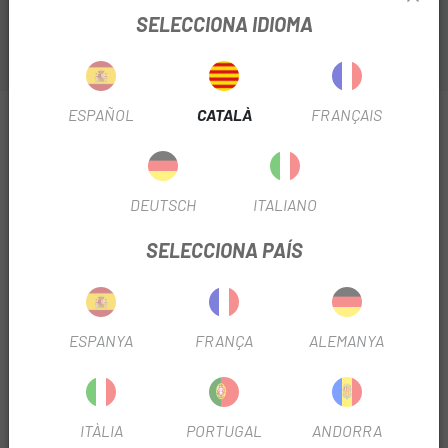
SELECCIONA IDIOMA
ESPAÑOL
CATALÀ
FRANÇAIS
INFORMACIÓ SOBRE COBERTA CONTINENTAL
RIDE TOUR 26 RIGIDA
FITXA DE PRODUCTE
DEUTSCH
ITALIANO
TEMPORADA
2022
SELECCIONA PAÍS
RUEDA
26"
ESPANYA
FRANÇA
ALEMANYA
ÚS
Urbana
INFORMACIÓ DEL PRODUCTE
ITÀLIA
PORTUGAL
ANDORRA