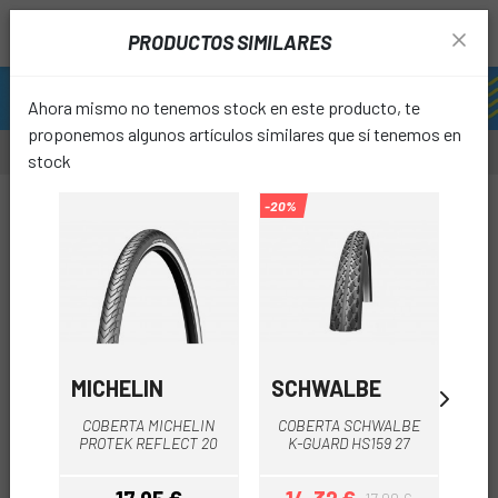
PRODUCTOS SIMILARES
Ahora mismo no tenemos stock en este producto, te
proponemos algunos artículos similares que sí tenemos en
stock
-25%
-20%
favori
MICHELIN
SCHWALBE
MI
COB
COBERTA MICHELIN
COBERTA SCHWALBE
(
PROTEK REFLECT 20
K-GUARD HS159 27