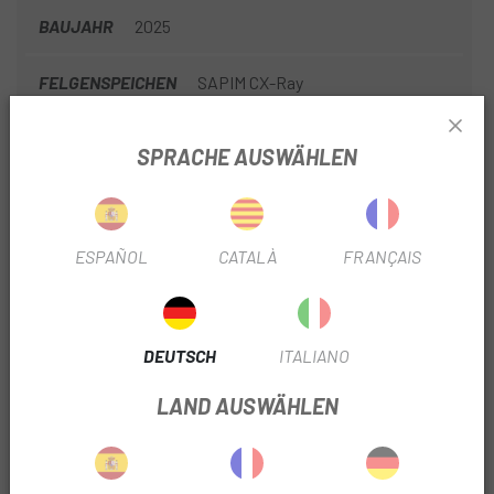
BAUJAHR
2025
FELGENSPEICHEN
SAPIM CX-Ray
ART DER BREMBSEN
Scheibe
SPRACHE AUSWÄHLEN
DURCHMESSER
700
VERWENDEN SIE
Straße
ESPAÑOL
CATALÀ
FRANÇAIS
ABDECKUNGSTYP
Schlauchlos
DEUTSCH
ITALIANO
KERNTYP
H.G.
LAND AUSWÄHLEN
FESTPLATTENTYP FILTERN
CL
BREITE DER BUCHSE
12x142mm