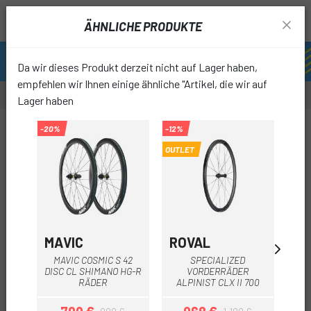
ÄHNLICHE PRODUKTE
Da wir dieses Produkt derzeit nicht auf Lager haben,
empfehlen wir Ihnen einige ähnliche "Artikel, die wir auf
Lager haben
-12%
-20%
-12%
OUTLET
favori
MAVIC
ROVAL
RO
MAVIC COSMIC S 42
SPECIALIZED
DISC CL SHIMANO HG-R
VORDERRÄDER
RÄDER
ALPINIST CLX II 700