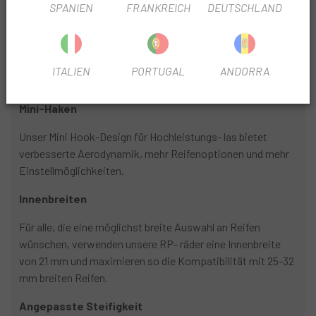
SPANIEN
FRANKREICH
DEUTSCHLAND
PRODUKTINFORMATION
ITALIEN
PORTUGAL
ANDORRA
Eigenschaften:
Mini-Haken
Unser Mini Hook-Design für Hochleistungs- las bietet
verbesserte Aerodynamik, mehr Reifenoptionen und mehr
Einstellmöglichkeiten.
Innenbreiten
Für alle, die eine möglichst breite Auswahl an Reifen
wünschen, verwenden unsere RP- räder eine Innenbreite
von 21 mm und maximieren so die Kompatibilität mit 25-32
mm breiten Reifen.
Angepasste Steifigkeit