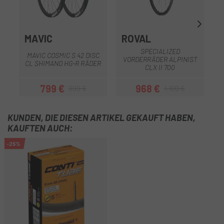
MAVIC
ROVAL
SPECIALIZED
MAVIC COSMIC S 42 DISC
VORDERRÄDER ALPINIST
CL SHIMANO HG-R RÄDER
CLX II 700
799 €
968 €
999 €
1.100 €
Preis
Regulärer Preis
Preis
Regulärer Preis
KUNDEN, DIE DIESEN ARTIKEL GEKAUFT HABEN,
KAUFTEN AUCH:
-25%