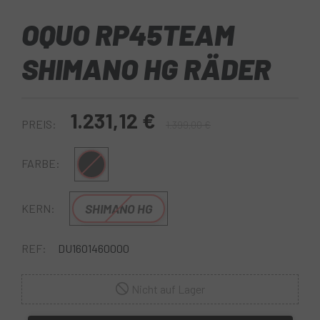
OQUO RP45TEAM
SHIMANO HG RÄDER
1.231,12 €
PREIS:
1.399,00 €
Schwarzgrau
FARBE:
SHIMANO HG
KERN:
REF:
DU16O1460000
Nicht auf Lager