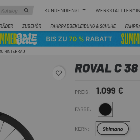
KUNDENDIENST
WERKSTATTTERMI
RÄDER
ZUBEHÖR
FAHRRADBEKLEIDUNG & SCHUHE
FAHRR
ISC HINTERRAD
ROVAL C 38
favorite_border
1.099 €
PREIS:
Schwarz
FARBE:
Shimano
KERN: