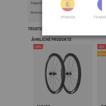
Felgenbreite: 21 mm innen.
Bremsentyp: Scheibenbremse.
SPANIEN
FRANK
TRUSTED SHOPS REVIEWS
ÄHNLICHE PRODUKTE
-20%
-12%
OUTL