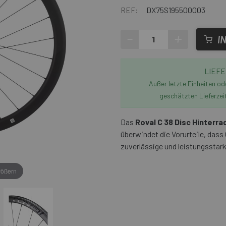
REF:
DX75S195500003
-
+
I
LIEFE
Außer letzte Einheiten o
geschätzten Lieferzei
Das
Roval C 38 Disc Hinterra
überwindet die Vorurteile, dass
zuverlässige und leistungsstark
rößern