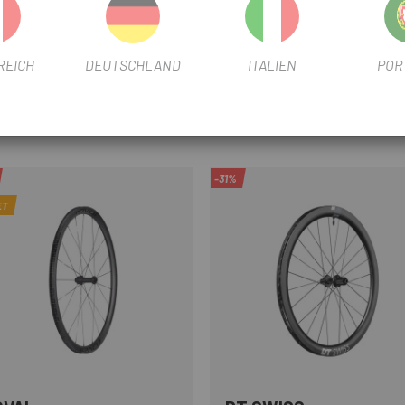
REICH
DEUTSCHLAND
ITALIEN
POR
-31%
ET