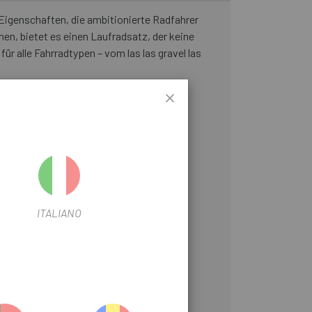
 Eigenschaften, die ambitionierte Radfahrer
n, bietet es einen Laufradsatz, der keine
 alle Fahrradtypen – vom las las gravel las
ITALIANO