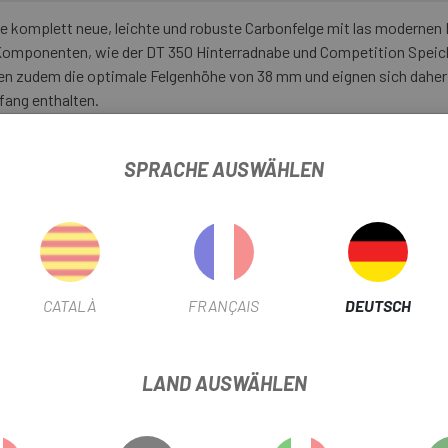
ne komplett neue, leichte und robuste Carbonfelge mit las modernen
omponenten, wie der DT 350 Hinterradnabe und Competition Speiche
n zudem die optimale Felgenhöhe von 38 mm und eignen sich daher für
fang enthalten.
SPRACHE AUSWÄHLEN
CATALÀ
FRANÇAIS
DEUTSCH
LAND AUSWÄHLEN