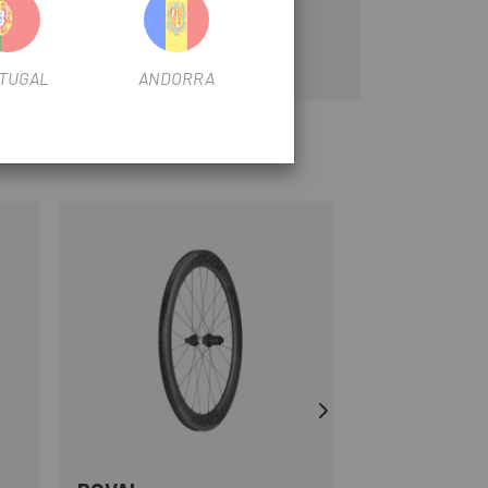
TUGAL
ANDORRA
-20%
OUTLET