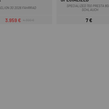
Weiß
Grau
SPECIALIZED 700 PRESTA 8
ELION 30 2026 FAHRRAD
SCHLAUCH
3.959 €
7 €
4.399 €
Preis
Regulärer Preis
Preis