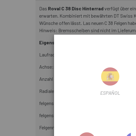
Das
Roval C 38 Disc Hinterrad
verfügt über ei
erwarten. Kombiniert mit bewährten DT Swiss K
Wünsche offen lässt. Las neuen C 38 Felgen habe
Hinweis: Bremsscheiben sind nicht im Lieferum
Eigenschaften:
Laufradgröße: 700C.
Achse: 12x142mm.
Anzahl der Funkgeräte: 24.
Radiales Muster: 2 gekreuzt.
ESPAÑOL
felgenspeichen : J-Biegung.
felgenspeichen : DT Swiss Competition Race .
Felgenmaterial: Carbon.