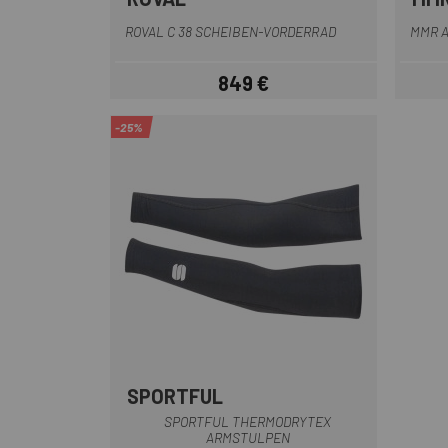
Schwarz
ROVAL C 38 SCHEIBEN-VORDERRAD
MMR A
849 €
Preis
-25%
SPORTFUL
Schwarz
SPORTFUL THERMODRYTEX
ARMSTULPEN