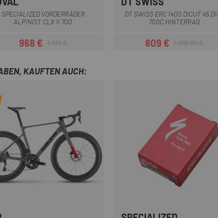
OVAL
DT SWISS
Mattschwarz
Schwarz-Weiss
Schwarz
SPECIALIZED VORDERRÄDER
DT SWISS ERC 1400 DICUT 45 DI
ALPINIST CLX II 700
700C HINTERRAD
968 €
809 €
1.100 €
1.188,90 €
Preis
Regulärer Preis
Preis
Regulärer Pre
HABEN, KAUFTEN AUCH:
R
SPECIALIZED