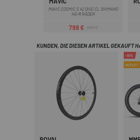
MAVIC
R
Schwarz
MAVIC COSMIC S 42 DISC CL SHIMANO
HG-R RÄDER
799 €
999 €
Preis
Regulärer Preis
KUNDEN, DIE DIESEN ARTIKEL GEKAUFT 
-10%
OUTLET
ROVAL
MM