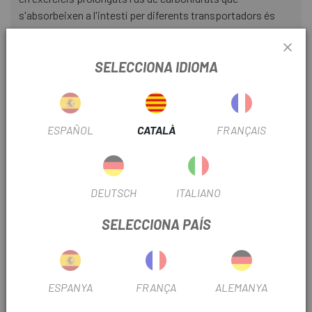
s'absorbeixen a l'intestí per diferents transportadors és
l'única manera d'augmentar la taxa d'assimilació i oxidació
d'hidrats de carboni exògens per sobre dels 60 g/hora*.
SELECCIONA IDIOMA
Per això, las investigacions confirmen que l'ideal és
combinar fonts d'hidrats de carboni. Nosaltres hem optat
per Maltodextrina, per controlar el pes
molecular/osmolaritat, i laltra ha de ser Fructosa.
ESPAÑOL
CATALÀ
FRANÇAIS
MALTODEXTRINA:
S'absorbeix a l'intestí pel transportador SLGT-1 i es
DEUTSCH
ITALIANO
converteix en glucosa per viatjar a las cèl·lules i
proporcionar-los energia de forma ràpida.
SELECCIONA PAÍS
És d'índex glucèmic elevat, augment ràpid de glucosa a la
sang, alliberament d'energia instantània.
ESPANYA
FRANÇA
ALEMANYA
Ràpid buidat gàstric pel gran pes molecular i la baixa
osmolaritat, afavorint la digestió i reduint els efectes