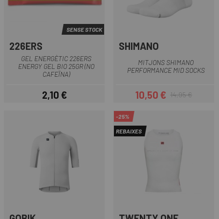
SENSE STOCK
226ERS
SHIMANO
GEL ENERGÈTIC 226ERS
MITJONS SHIMANO
ENERGY GEL BIO 25GR (NO
PERFORMANCE MID SOCKS
CAFEÏNA)
2,10 €
10,50 €
14,95 €
Preu
Preu
Preu regular
-25%
REBAIXES
GOBIK
TWENTY ONE