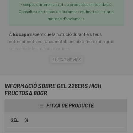
Excepte darreres unitats o productes en liquidació.
Consulteu els temps de lliurament estimats en triar el
mètode d'enviament.
A
Escapa
sabem que la nutrició durant els teus
entrenaments és fonamental; per això tenim una gran
selecció de les millors marques.
LLEGIR-NE MÉS
El
Gel 226ers High Fructosa 80gr
és un gel energètic
formulat amb maltodextrina i fructosa, en proporció 10:8,
amb una aportació d'hidrats de carboni de 55g per gel i 220
Kcal. A més de 250 mg de sodi. És apte per a vegans,
INFORMACIÓ SOBRE GEL 226ERS HIGH
sense gluten i està disponible en tres sabors.
FRUCTOSA 80GR
FITXA DE PRODUCTE
GEL
Si