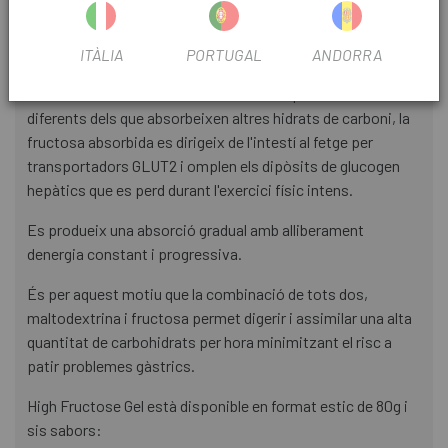
secundaris gastrointestinals.
FRUCTOSA:
ITÀLIA
PORTUGAL
ANDORRA
S'absorbeix a l'intestí utilitzant els transportadors GLUT5,
diferents dels que absorbeixen altres hidrats de carboni, la
fructosa absorbida es dirigeix de l'intestí al fetge per
transportadors GLUT2 i omplen els dipòsits de glucogen
hepàtics que es perd durant l'exercici físic intens.
Es produeix una absorció gradual amb alliberament
denergia constant i progressiva.
És per aquest motiu que la combinació de tots dos,
maltodextrina i fructosa permet digerir i assimilar una alta
quantitat de carbohidrats per hora minimitzant el risc a
patir problemes gàstrics.
High Fructose Gel està disponible en format estic de 80g i
sis sabors: