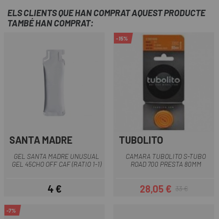
ELS CLIENTS QUE HAN COMPRAT AQUEST PRODUCTE
TAMBÉ HAN COMPRAT:
-15%
SANTA MADRE
TUBOLITO
GEL SANTA MADRE UNUSUAL
CAMARA TUBOLITO S-TUBO
GEL 45CHO OFF CAF (RATIO 1-1)
ROAD 700 PRESTA 80MM
4 €
28,05 €
33 €
Preu
Preu
Preu regular
-7%