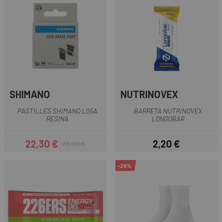
SHIMANO
NUTRINOVEX
PASTILLES SHIMANO L05A
BARRETA NUTRINOVEX
RESINA
LONGOBAR
22,30 €
2,20 €
23,99 €
Preu
Preu regular
Preu
-29%