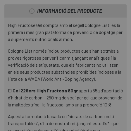
INFORMACIÓ DEL PRODUCTE
High Fructose Gel compta amb el segell Cologne List, és la
primera i més gran plataforma de prevenció de dopatge per
a suplements nutricionals al món.
Cologne List només inclou productes que s'han sotmès a
proves rigoroses per verificar mitjançant analítiques i la
verificació dels etiquetats, que els fabricants no utilitzen
en els seus productes substàncies prohibides incloses a la
llista de la WADA (World Anti-Doping Agency).
El
Gel 226ers High Fructosa 80gr
aporta 55g d'aportació
d'hidrat de carboni i 250 mg de sodi per gel que provenen de
la maltodextrina i la fructosa, amb una proporció 10:8.
Aquesta formulació basada en "hidrats de carboni multi
transportables", s'ha demostrat mitjançant estudis*, que
en exercicis prolongats l'ús de carbohidrats que