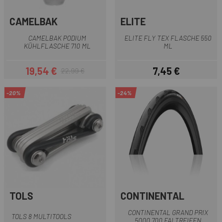
CAMELBAK
ELITE
CAMELBAK PODIUM
ELITE FLY TEX FLASCHE 550
KÜHLFLASCHE 710 ML
ML
19,54 €
7,45 €
22,99 €
Preis
Regulärer Preis
Preis
-20%
-24%
TOLS
CONTINENTAL
CONTINENTAL GRAND PRIX
TOLS 8 MULTITOOLS
5000 700 FALTREIFEN