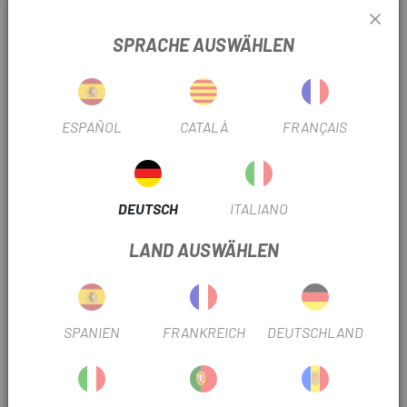
Kappe mit push -Pull-Düse aus thermoplastischem Gummi
für großen Flüssigkeitsdurchfluss, ohne Gerüche.
SPRACHE AUSWÄHLEN
Variable Dicke: dicker an der Basis und dünner an der
Struktur, um einen festeren Halt zu gewährleisten.
ESPAÑOL
CATALÀ
FRANÇAIS
ergon gestaltet, um den Flüssigkeitsfluss durch leichteren
Druck zu verbessern.
BPA-frei und 100% recycelbar.
DEUTSCH
ITALIANO
Durchmesser: 74 mm.
LAND AUSWÄHLEN
Ultraleichtes Gewicht: 68 g (950 ml).
TRUSTED SHOPS REVIEWS
SPANIEN
FRANKREICH
DEUTSCHLAND
ÄHNLICHE PRODUKTE
-15%
-15%