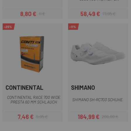
8,80 €
58,49 €
11 €
77,95 €
Preis
Regulärer Preis
Preis
Regulärer Preis
-25%
-11%
CONTINENTAL
SHIMANO
CONTINENTAL RACE 700 WIDE
SHIMANO SH-RC703 SCHUHE
PRESTA 60 MM SCHLAUCH
7,46 €
184,99 €
9,95 €
209,99 €
Preis
Regulärer Preis
Preis
Regulärer Preis