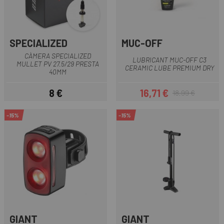
SPECIALIZED
MUC-OFF
CÀMERA SPECIALIZED
LUBRICANT MUC-OFF C3
MULLET PV 27.5/29 PRESTA
CERAMIC LUBE PREMIUM DRY
40MM
8 €
16,71 €
18,99 €
Preu
Preu
Preu regular
-15%
-15%
GIANT
GIANT