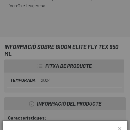
increïble lleugeresa.
INFORMACIÓ SOBRE BIDON ELITE FLY TEX 950
ML
FITXA DE PRODUCTE
TEMPORADA
2024
INFORMACIÓ DEL PRODUCTE
Característiques:
Tap amb filtre push -pull de cautxú termoplàstic per a gran