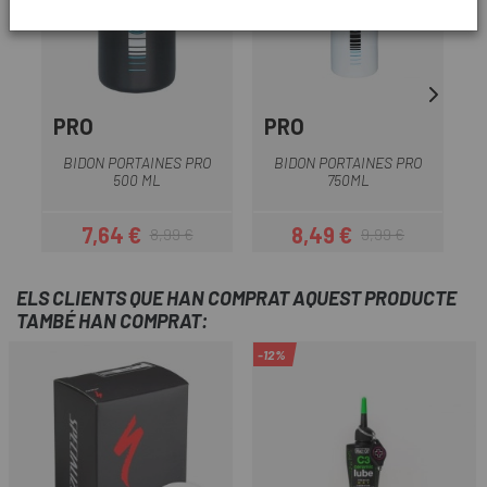
PRO
PRO
E
BIDON PORTAINES PRO
BIDON PORTAINES PRO
500 ML
750ML
7,64 €
8,49 €
8,99 €
9,99 €
Preu
Preu regular
Preu
Preu regular
ELS CLIENTS QUE HAN COMPRAT AQUEST PRODUCTE
TAMBÉ HAN COMPRAT:
-12%