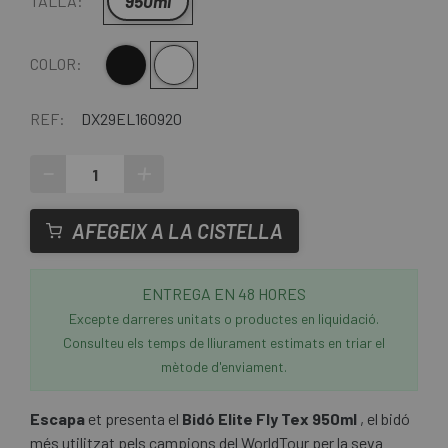
950ml
TALLA:
Negre
Transparente
COLOR:
REF:
DX29EL160920
-
+
AFEGEIX A LA CISTELLA
ENTREGA EN 48 HORES
Excepte darreres unitats o productes en liquidació.
Consulteu els temps de lliurament estimats en triar el
mètode d'enviament.
Escapa
et presenta el
Bidó Elite Fly Tex 950ml
, el bidó
més utilitzat pels campions del WorldTour per la seva