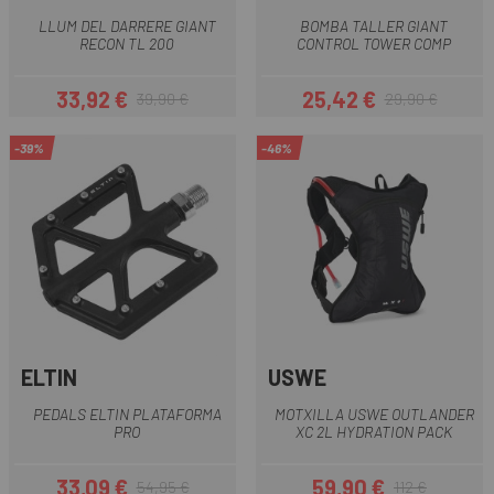
LLUM DEL DARRERE GIANT
BOMBA TALLER GIANT
RECON TL 200
CONTROL TOWER COMP
33,92 €
25,42 €
39,90 €
29,90 €
Preu
Preu regular
Preu
Preu regular
-39%
-46%
ELTIN
USWE
PEDALS ELTIN PLATAFORMA
MOTXILLA USWE OUTLANDER
PRO
XC 2L HYDRATION PACK
33,09 €
59,90 €
54,95 €
112 €