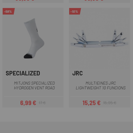
Preu
Preu regular
Preu
Preu regular
-58%
-10%
SPECIALIZED
JRC
MITJONS SPECIALIZED
MULTIEINES JRC
HYDROGEN VENT ROAD
LIGHTWEIGHT 10 FUNCIONS
6,99 €
15,25 €
17 €
16,95 €
Preu
Preu regular
Preu
Preu regular