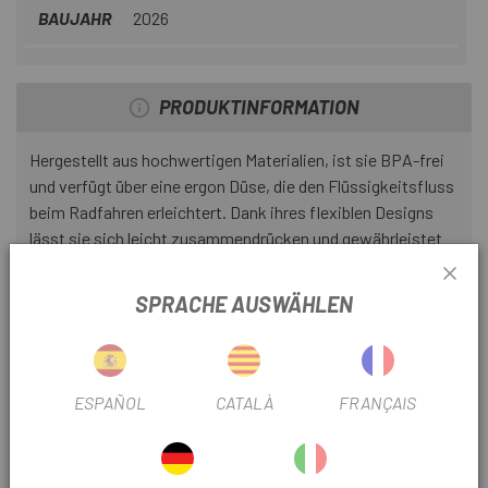
BAUJAHR
2026
PRODUKTINFORMATION
Hergestellt aus hochwertigen Materialien, ist sie BPA-frei
und verfügt über eine ergon Düse, die den Flüssigkeitsfluss
beim Radfahren erleichtert. Dank ihres flexiblen Designs
lässt sie sich leicht zusammendrücken und gewährleistet
so eine schnelle und effiziente Flüssigkeitszufuhr
unterwegs.
SPRACHE AUSWÄHLEN
DETAILS
- Innovative, geruchlose, weiche und langlebige
ESPAÑOL
CATALÀ
FRANÇAIS
Kunststoffmaterialien.
- 30 % leichter als ein Standard-Benzinkanister.