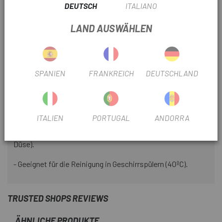
- Reichlicher Flüssigkeitsstrom bei geringem Druck.
DEUTSCH
ITALIANO
- Stopfen mit übergroßer flacher Düse.
LAND AUSWÄHLEN
- Ventil, das sich mit dem Mund leicht öffnen und schließen
lässt.
- Größere Öffnung zum besseren Befüllen und Waschen.
SPANIEN
FRANKREICH
DEUTSCHLAND
- Verdickter Korpus an der Basis für einen festen Halt.
- Durchmesser, der für jede Halterung geeignet ist.
ITALIEN
PORTUGAL
ANDORRA
- Komplett zerlegbar (Flaschenkörper, Verschluss und
Düse).
- Geeignet für die Reinigung in Geschirrspülern (40ºC).
TRUSTED SHOPS REVIEWS
ÄHNLICHE PRODUKTE