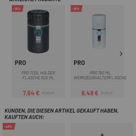
-15%
-15%
PRO
PRO
PRO TOOL HOLDER
PRO 750 ML
FLASCHE 500 ML
WERKZEUGHALTERFLASCHE
W
7,64 €
8,49 €
8,99 €
9,99 €
Preis
Regulärer Preis
Preis
Regulärer Preis
KUNDEN, DIE DIESEN ARTIKEL GEKAUFT HABEN,
KAUFTEN AUCH:
-45%