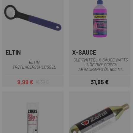
ELTIN
X-SAUCE
GLEITMITTEL X-SAUCE WATTS
ELTIN
LUBE BIOLOGISCH
TRETLAGERSCHLÜSSEL
ABBAUBARES ÖL 500 ML
9,99 €
31,95 €
18,30 €
Preis
Regulärer Preis
Preis