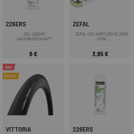
226ERS
ZEFAL
GEL 226ERS
ZEFAL CO2-KARTUSCHE 25GR
SAUERKIRSCHSAFT
(1UN)
6 €
3,95 €
Preis
Preis
-29%
OUTLET
VITTORIA
226ERS