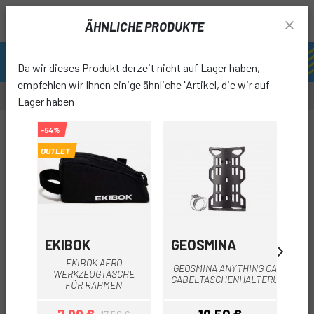
ÄHNLICHE PRODUKTE
Da wir dieses Produkt derzeit nicht auf Lager haben,
empfehlen wir Ihnen einige ähnliche "Artikel, die wir auf
Lager haben
-55%
-54%
-24%
OUTLET
favori
EKIBOK
GEOSMINA
M
EKIBOK AERO
M-
GEOSMINA ANYTHING CAGE
WERKZEUGTASCHE
GABELTASCHENHALTERUNG
FÜR RAHMEN