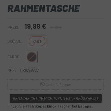
RAHMENTASCHE
19,99 €
PREIS:
44,95 €
0,6 l
GRÖSSE:
Schwarz Schwarz
FARBE:
REF:
DX9256327
Nicht auf Lager
BENACHRICHTIGE MICH, WENN ES VERFÜGBAR IST
Finden Sie Ihre
Bikepacking-
Taschen bei
Escapa
.