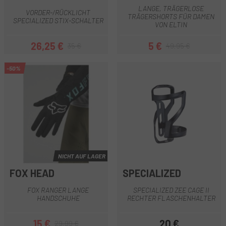
LANGE, TRÄGERLOSE
VORDER-/RÜCKLICHT
TRÄGERSHORTS FÜR DAMEN
SPECIALIZED STIX-SCHALTER
VON ELTIN
26,25 €
5 €
35 €
49,95 €
Preis
Regulärer Preis
Preis
Regulärer Preis
-50%
NICHT AUF LAGER
FOX HEAD
SPECIALIZED
FOX RANGER LANGE
SPECIALIZED ZEE CAGE II
HANDSCHUHE
RECHTER FLASCHENHALTER
15 €
20 €
29,99 €