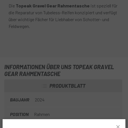
Die
Topeak Gravel Gear Rahmentasche
ist speziell für
die Reparatur von Tubeless-Reifen konzipiert und verfügt
über wichtige Fächer für Liebhaber von Schotter- und
Feldwegen.
INFORMATIONEN ÜBER UNS TOPEAK GRAVEL
GEAR RAHMENTASCHE
PRODUKTBLATT
BAUJAHR
2024
POSITION
Rahmen