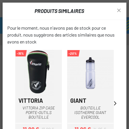
PRODUITS SIMILAIRES
Pour le moment, nous n'avons pas de stock pour ce
produit, nous suggérons des articles similaires que nous
avons en stock
-15%
-20%
favori
VITTORIA
GIANT
A
VITTORIA ZIP CASE
BOUTEILLE
A
PORTE-OUTILS
ISOTHERME GIANT
B
BOUTEILLE
EVERCOOL