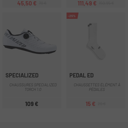
45,50 €
111,49 €
70 €
159,95 €
Prix
Prix habituel
Prix
Prix habituel
-25%
SPECIALIZED
PEDAL ED
CHAUSSURES SPECIALIZED
CHAUSSETTES ÉLÉMENT À
TORCH 1.0
PÉDALES
109 €
15 €
20 €
Prix
Prix
Prix habituel