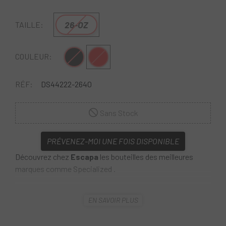
26-OZ
TAILLE:
Noir
Rouge
COULEUR:
RÉF:
DS44222-2640
Sans Stock
PRÉVENEZ-MOI UNE FOIS DISPONIBLE
Découvrez chez
Escapa
les bouteilles des meilleures
marques comme Specialized .
La
bouteille Specialized Fixy EA de 26 OZ
comporte
EN SAVOIR PLUS
une couche de dioxyde de silicium amorphe qui est infusée
dans la paroi interne de la bouteille, offrant une solution
entièrement naturelle et complètement inerte au problème