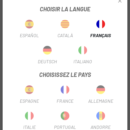
fermer la Heart Valve™.
CHOISIR LA LANGUE
Buse facile à nettoyer
La conception ergonomique du corps du couvercle permet
une prise en main facile.
Fabriqué à partir de matériau LDPE facile à presser.
ESPAÑOL
CATALÀ
FRANÇAIS
La bande de visualisation transparente permet de voir
facilement le contenu de la bouteille.
Le plastique sans BPA est composé à 100% de matériaux
de qualité alimentaire FDA et est imprimé avec des encres
DEUTSCH
ITALIANO
et des matériaux sans solvants (durcissement UV)
CHOISISSEZ LE PAYS
approuvés par la CPSC.
TRUSTED SHOPS REVIEWS
ESPAGNE
FRANCE
ALLEMAGNE
PRODUITS SIMILAIRES
-15%
-20%
ITALIE
PORTUGAL
ANDORRE