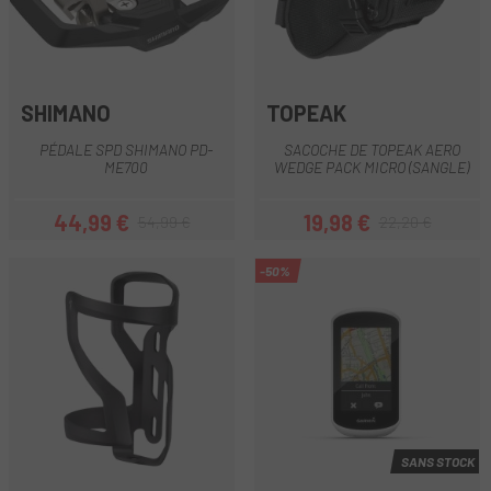
SHIMANO
TOPEAK
PÉDALE SPD SHIMANO PD-
SACOCHE DE TOPEAK AERO
ME700
WEDGE PACK MICRO (SANGLE)
44,99 €
19,98 €
54,99 €
22,20 €
Prix
Prix habituel
Prix
Prix habituel
-50%
SANS STOCK